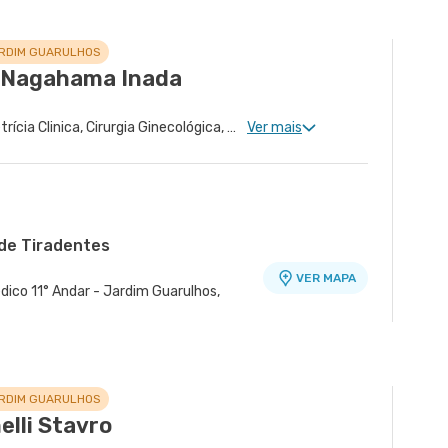
ARDIM GUARULHOS
i Nagahama Inada
Ginecologia Clinica, Obstetrícia Clinica, Cirurgia Ginecológica, Gravidez de Alto Risco
Ver mais
de Tiradentes
VER MAPA
dico 11° Andar - Jardim Guarulhos,
o
VER MAPA
r - Tatuape, Sao Paulo - SP
ARDIM GUARULHOS
elli Stavro