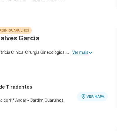
ARDIM GUARULHOS
alves Garcia
Ginecologia Clinica, Obstetrícia Clinica, Cirurgia Ginecológica, Gravidez de Alto Risco, Cirurgia Oncológica Ginecológica, Ginecologia Oncológica, Miomatose Uterina(Miomas)
Ver mais
de Tiradentes
VER MAPA
dico 11° Andar - Jardim Guarulhos,
é - Unidade Atenção Primária A
VER MAPA