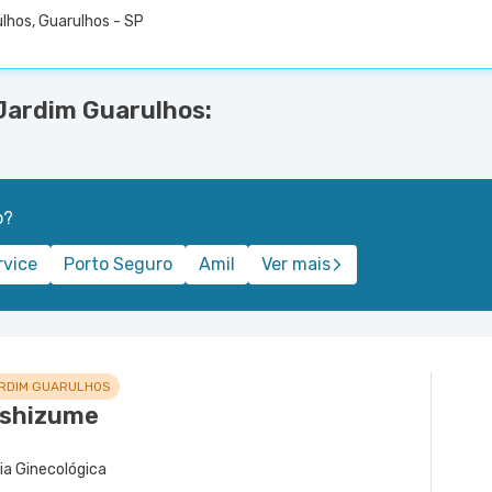
lhos, Guarulhos - SP
Jardim Guarulhos:
o?
rvice
Porto Seguro
Amil
Ver mais
ARDIM GUARULHOS
ashizume
gia Ginecológica