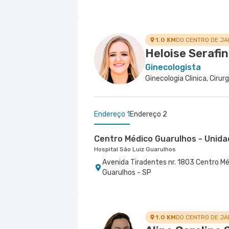
1.0 KM
DO CENTRO DE J
Heloise Serafin
Ginecologista
Endereço 1
Endereço 2
Centro Médico Guarulhos - Unida
Hospital São Luiz Guarulhos
Avenida Tiradentes nr. 1803 Centro Mé
Guarulhos - SP
Centro Médico Marengo
Hospital e Maternidade São Luiz Anália Franc
Rua Francisco Marengo nr. 955 5º Anda
1.0 KM
DO CENTRO DE J