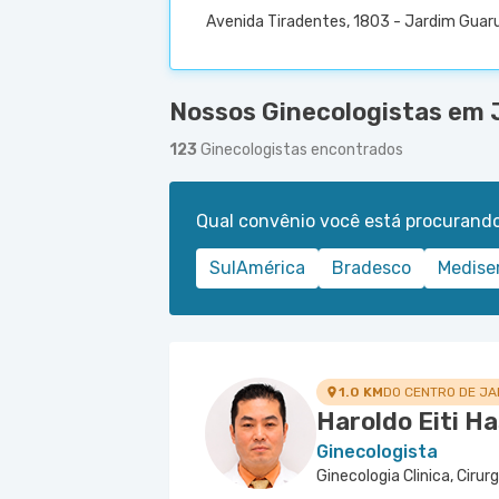
Avenida Tiradentes, 1803 - Jardim Guaru
Nossos Ginecologistas em 
123
Ginecologistas encontrados
Qual convênio você está procurand
SulAmérica
Bradesco
Medise
1.0 KM
DO CENTRO DE J
Haroldo Eiti H
Ginecologista
Ginecologia Clinica, Cirur