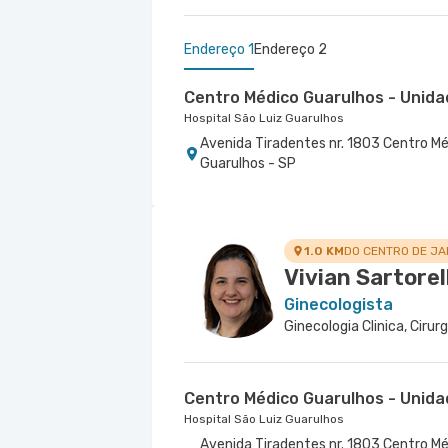
Endereço 1
Endereço 2
Centro Médico Guarulhos - Unida
Hospital São Luiz Guarulhos
Avenida Tiradentes nr. 1803 Centro Mé
Guarulhos - SP
Centro Médico Marengo
Hospital e Maternidade São Luiz Anália Franc
Rua Francisco Marengo nr. 955 5º Anda
1.0 KM
DO CENTRO DE J
Vivian Sartorell
Ginecologista
Centro Médico Guarulhos - Unida
Hospital São Luiz Guarulhos
Avenida Tiradentes nr. 1803 Centro Mé