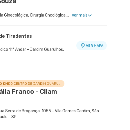
 Souza
Ginecologia Clinica, Cirurgia Ginecológica, Cirurgia Oncológica Ginecológica, Ginecologia Oncológica, Miomatose Uterina(Miomas), Ginecologia Videohisteroscopia
Ver mais
de Tiradentes
VER MAPA
dico 11° Andar - Jardim Guarulhos,
.0 KM
DO CENTRO DE JARDIM GUARULHOS
ália Franco - Cliam
ua Serra de Bragança, 1055 - Vila Gomes Cardim, São
aulo - SP