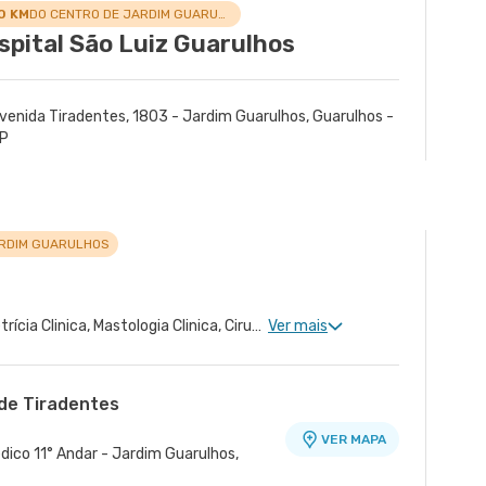
 - Quarta Parada, Sao Paulo - SP
.0 KM
DO CENTRO DE JARDIM GUARULHOS
spital São Luiz Guarulhos
venida Tiradentes, 1803 - Jardim Guarulhos, Guarulhos -
P
ARDIM GUARULHOS
Ginecologia Clinica, Obstetrícia Clinica, Mastologia Clinica, Cirurgia de Mama, Gravidez de Alto Risco
Ver mais
de Tiradentes
VER MAPA
dico 11° Andar - Jardim Guarulhos,