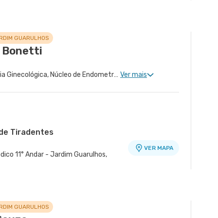
ARDIM GUARULHOS
 Bonetti
Ginecologia Clinica, Cirurgia Ginecológica, Núcleo de Endometriose, Cirurgia Oncológica Ginecológica, Ginecologia Oncológica, Ginecologia Videohisteroscopia
Ver mais
de Tiradentes
VER MAPA
dico 11° Andar - Jardim Guarulhos,
o
VER MAPA
r - Tatuape, Sao Paulo - SP
ARDIM GUARULHOS