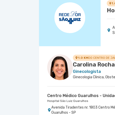
Avenida Alvaro Ramos nr. 896 6º Andar
1
Ho
A
S
1.0 KM
DO CENTRO DE J
Carolina Rocha
Ginecologista
Centro Médico Guarulhos - Unida
Hospital São Luiz Guarulhos
Avenida Tiradentes nr. 1803 Centro Mé
Guarulhos - SP