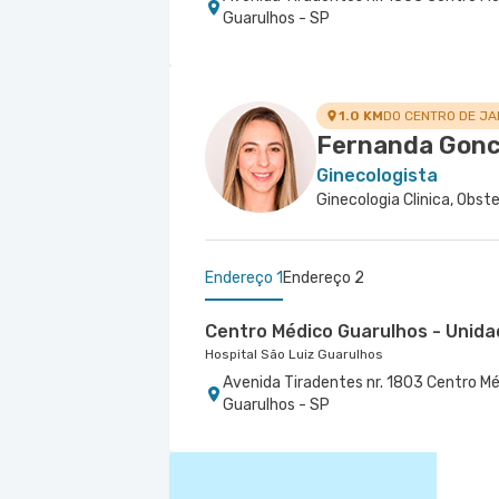
Guarulhos - SP
1.0 KM
DO CENTRO DE J
Fernanda Gonc
Ginecologista
Endereço 1
Endereço 2
Centro Médico Guarulhos - Unida
Hospital São Luiz Guarulhos
Avenida Tiradentes nr. 1803 Centro Mé
Guarulhos - SP
Centro Médico Central do Tatuap
Saude
Hospital Central do Tatuapé (Aviccena)