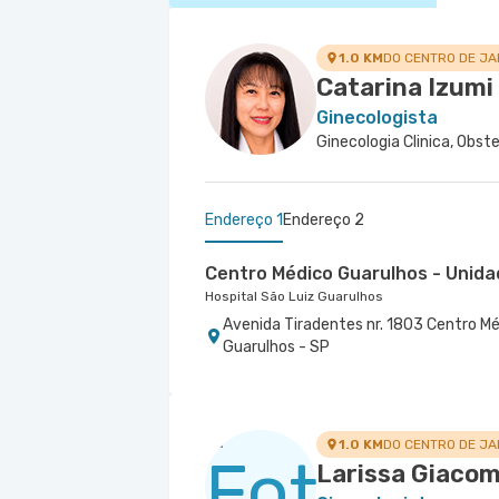
1.0 KM
DO CENTRO DE J
Catarina Izum
Ginecologista
Endereço 1
Endereço 2
Centro Médico Guarulhos - Unida
Hospital São Luiz Guarulhos
Avenida Tiradentes nr. 1803 Centro Mé
Guarulhos - SP
Centro Médico Marengo
Hospital e Maternidade São Luiz Anália Franc
Rua Francisco Marengo nr. 955 5º Anda
1.0 KM
DO CENTRO DE J
Larissa Giacom