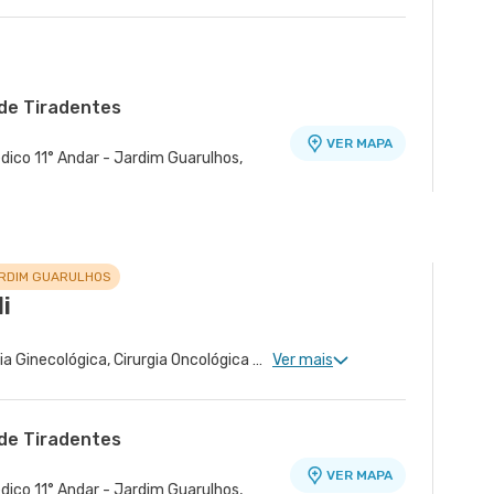
de Tiradentes
VER MAPA
dico 11° Andar - Jardim Guarulhos,
o
VER MAPA
r - Tatuape, Sao Paulo - SP
ARDIM GUARULHOS
i
Ginecologia Clinica, Cirurgia Ginecológica, Cirurgia Oncológica Ginecológica, Ginecologia Oncológica, Miomatose Uterina(Miomas), Ginecologia Videohisteroscopia
Ver mais
de Tiradentes
VER MAPA
dico 11° Andar - Jardim Guarulhos,