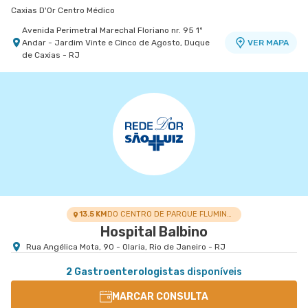
Caxias D'Or Centro Médico
Avenida Perimetral Marechal Floriano nr. 95 1º
Andar - Jardim Vinte e Cinco de Agosto, Duque
VER MAPA
de Caxias - RJ
Centro Medico Norte D'Or- Unidade Cascadura
Hospital Norte D'Or
Rua Carolina Machado nr. 38 - Cascadura, Rio de
VER MAPA
Janeiro - RJ
13.5 KM
DO CENTRO DE PARQUE FLUMINENSE
Hospital Balbino
Rua Angélica Mota, 90 - Olaria, Rio de Janeiro - RJ
2 Gastroenterologistas
disponíveis
MARCAR CONSULTA