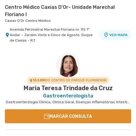
Centro Médico Caxias D'Or- Unidade Marechal
Floriano I
Caxias D'Or Centro Médico
Avenida Perimetral Marechal Floriano nr. 95 1º
Andar - Jardim Vinte e Cinco de Agosto, Duque
VER MAPA
de Caxias - RJ
Centro Médico Rios D'Or- Unidade Freguesia
Centro Médico Rio Barra - Unidade Barra
Hospital Rios D'Or
Rio Barra Ambulatório
Estrada Dos Tres Rios nr. 1366 - Freguesia
Rua Augusto Camossa Saldanha nr. 55 1º Andar
VER MAPA
VER MAPA
Jacarepagua, Rio de Janeiro - RJ
- Barra da Tijuca, Rio de Janeiro - RJ
13.5 KM
DO CENTRO DE PARQUE FLUMINENSE
Maria Teresa Trindade da Cruz
Gastroenterologista
Gastroenterologia Clinica, Clínica Geral, Doenças Inflamatórias Intestinais
MARCAR CONSULTA