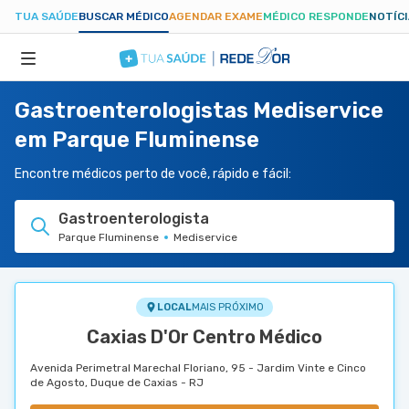
TUA SAÚDE
BUSCAR MÉDICO
AGENDAR EXAME
MÉDICO RESPONDE
NOTÍC
Gastroenterologistas Mediservice
ESPECIALIDADES
em Parque Fluminense
HOSPITAIS
Encontre médicos perto de você, rápido e fácil:
Gastroenterologista
TUASAUDE.COM
Parque Fluminense
Mediservice
LOCAL
MAIS PRÓXIMO
Caxias D'Or Centro Médico
Avenida Perimetral Marechal Floriano, 95 - Jardim Vinte e Cinco
de Agosto, Duque de Caxias - RJ