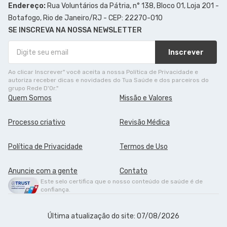
Endereço:
Rua Voluntários da Pátria, n° 138, Bloco 01, Loja 201 -
Botafogo, Rio de Janeiro/RJ - CEP: 22270-010
SE INSCREVA NA NOSSA NEWSLETTER
Inscrever
Ao clicar Inscrever" você aceita a nossa Política de Privacidade e
autoriza receber dicas e novidades do Tua Saúde e dos parceiros do
grupo Rede D'Or."
Quem Somos
Missão e Valores
Processo criativo
Revisão Médica
Política de Privacidade
Termos de Uso
Anuncie com a gente
Contato
Este selo certifica que o nosso conteúdo de saúde é de
confiança.
Última atualização do site: 07/08/2026