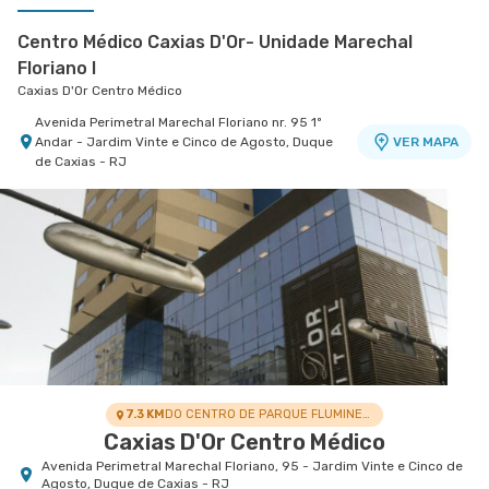
Centro Médico Caxias D'Or- Unidade Marechal
Floriano I
Caxias D'Or Centro Médico
Avenida Perimetral Marechal Floriano nr. 95 1º
Andar - Jardim Vinte e Cinco de Agosto, Duque
VER MAPA
de Caxias - RJ
Copa D'Or - Centro Médico Cassino Atlântico
Hospital Copa D'Or
Avenida Atlantica nr. 4240 2° Andar Sala 230 -
VER MAPA
Copacabana, Rio de Janeiro - RJ
7.3 KM
DO CENTRO DE PARQUE FLUMINENSE
Caxias D'Or Centro Médico
Avenida Perimetral Marechal Floriano, 95 - Jardim Vinte e Cinco de
Agosto, Duque de Caxias - RJ