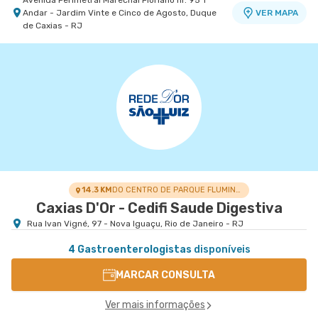
Avenida Perimetral Marechal Floriano nr. 95 1º
Andar - Jardim Vinte e Cinco de Agosto, Duque
VER MAPA
de Caxias - RJ
Centro Medico Norte D'Or- Unidade Cascadura
Hospital Norte D'Or
Rua Carolina Machado nr. 38 - Cascadura, Rio de
VER MAPA
Janeiro - RJ
14.3 KM
DO CENTRO DE PARQUE FLUMINENSE
Caxias D'Or - Cedifi Saude Digestiva
Rua Ivan Vigné, 97 - Nova Iguaçu, Rio de Janeiro - RJ
4 Gastroenterologistas
disponíveis
MARCAR CONSULTA
Ver mais informações