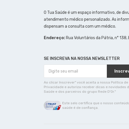
O Tua Saúde é um espaço informativo, de div
atendimento médico personalizado. As inform
dispensam a consulta com um médico.
Endereço:
Rua Voluntários da Pátria, n° 138,
SE INSCREVA NA NOSSA NEWSLETTER
Inscre
Ao clicar Inscrever" você aceita a nossa Política de
Privacidade e autoriza receber dicas e novidades 
Saúde e dos parceiros do grupo Rede D'Or."
Este selo certifica que o nosso conteúd
saúde é de confiança.