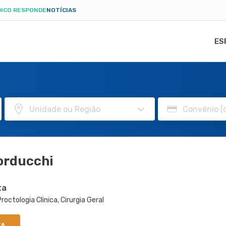
ICO RESPONDE
NOTÍCIAS
ES
orducchi
ta
roctologia Clinica, Cirurgia Geral