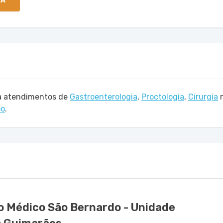
TA
za atendimentos de
Gastroenterologia
,
Proctologia
,
Cirurgia
n
po
.
o Médico São Bernardo - Unidade