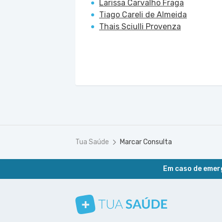
Larissa Carvalho Fraga
Tiago Careli de Almeida
Thais Sciulli Provenza
Tua Saúde
Marcar Consulta
Em caso de emerg
Conheça nosso canal
Siga a gente no Instagram
Siga a gente no Facebook
Siga a gente no Pinterest