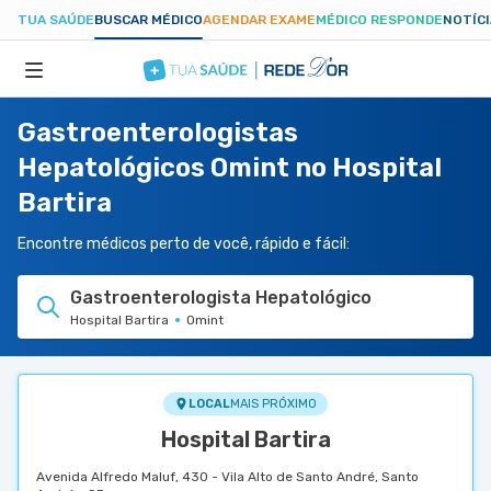
TUA SAÚDE
BUSCAR MÉDICO
AGENDAR EXAME
MÉDICO RESPONDE
NOTÍC
Gastroenterologistas
ESPECIALIDADES
Hepatológicos Omint no Hospital
Bartira
HOSPITAIS
Encontre médicos perto de você, rápido e fácil:
TUASAUDE.COM
Gastroenterologista Hepatológico
Hospital Bartira
Omint
LOCAL
MAIS PRÓXIMO
Hospital Bartira
Avenida Alfredo Maluf, 430 - Vila Alto de Santo André, Santo