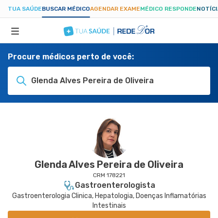
TUA SAÚDE
BUSCAR MÉDICO
AGENDAR EXAME
MÉDICO RESPONDE
NOTÍC
Procure médicos perto de você:
ESPECIALIDADES
Glenda Alves Pereira de Oliveira
HOSPITAIS
TUASAUDE.COM
Glenda Alves Pereira de Oliveira
CRM 178221
Gastroenterologista
Gastroenterologia Clinica, Hepatologia, Doenças Inflamatórias
Intestinais