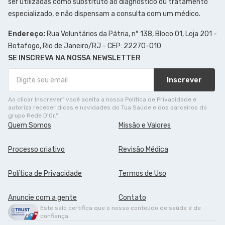
ser utilizadas como substituto ao diagnóstico ou tratamento
especializado, e não dispensam a consulta com um médico.
Endereço:
Rua Voluntários da Pátria, n° 138, Bloco 01, Loja 201 -
Botafogo, Rio de Janeiro/RJ - CEP: 22270-010
SE INSCREVA NA NOSSA NEWSLETTER
Inscrever
Ao clicar Inscrever" você aceita a nossa Política de Privacidade e
autoriza receber dicas e novidades do Tua Saúde e dos parceiros do
grupo Rede D'Or."
Quem Somos
Missão e Valores
Processo criativo
Revisão Médica
Política de Privacidade
Termos de Uso
Anuncie com a gente
Contato
Este selo certifica que o nosso conteúdo de saúde é de
confiança.