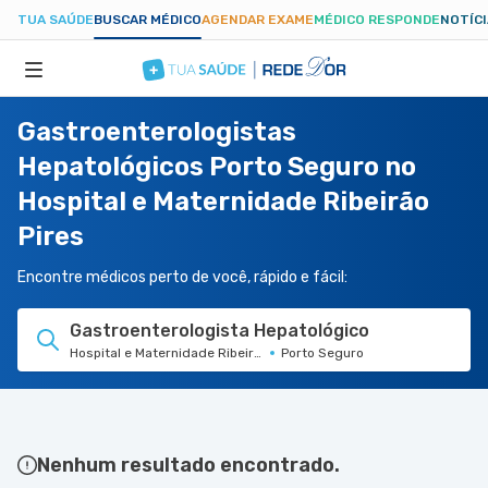
TUA SAÚDE
BUSCAR MÉDICO
AGENDAR EXAME
MÉDICO RESPONDE
NOTÍC
Gastroenterologistas
ESPECIALIDADES
Hepatológicos Porto Seguro no
Hospital e Maternidade Ribeirão
HOSPITAIS
Pires
TUASAUDE.COM
Encontre médicos perto de você, rápido e fácil:
Gastroenterologista Hepatológico
Hospital e Maternidade Ribeirão Pires
Porto Seguro
Nenhum resultado encontrado.