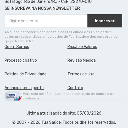
Botafogo, Rio de Janeiro/RJ - CEP: 22270-010
SE INSCREVA NA NOSSA NEWSLETTER
Inscrever
Ao clicar Inscrever" você aceita a nossa Política de Privacidade e
autoriza receber dicas e novidades do Tua Saúde e dos parceiros do
grupo Rede D'Or."
Quem Somos
Missão e Valores
Processo criativo
Revisão Médica
Política de Privacidade
Termos de Uso
Anuncie com a gente
Contato
Este selo certifica que o nosso conteúdo de saúde é de
confiança.
Última atualização do site: 05/08/2026
© 2007 - 2026 Tua Saúde. Todos os direitos reservados.