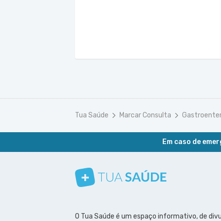
Tua Saúde
Marcar Consulta
Gastroenter
Em caso de emerg
Conheça nosso canal
Siga a gente no Instagram
Siga a gente no Facebook
Siga a gente no Pinterest
O Tua Saúde é um espaço informativo, de div