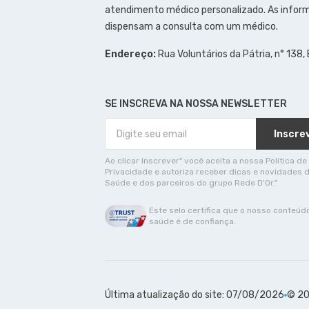
atendimento médico personalizado. As inform
dispensam a consulta com um médico.
Endereço:
Rua Voluntários da Pátria, n° 138,
SE INSCREVA NA NOSSA NEWSLETTER
Inscre
Ao clicar Inscrever" você aceita a nossa Política de
Privacidade e autoriza receber dicas e novidades 
Saúde e dos parceiros do grupo Rede D'Or."
Este selo certifica que o nosso conteúd
saúde é de confiança.
Última atualização do site: 07/08/2026
© 20