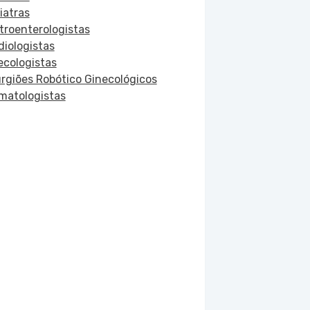
iatras
troenterologistas
diologistas
ecologistas
urgiões Robótico Ginecológicos
matologistas