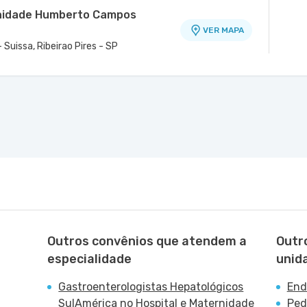
 Unidade Humberto Campos
VER MAPA
Suissa, Ribeirao Pires - SP
idade Santos Dumont
é - Unidade Porto Alegre
VER MAPA
VER MAPA
ina, Maua - SP
ao, Santo Andre - SP
Outros convênios que atendem a
Outr
especialidade
unid
Gastroenterologistas Hepatológicos
End
SulAmérica no Hospital e Maternidade
Ped