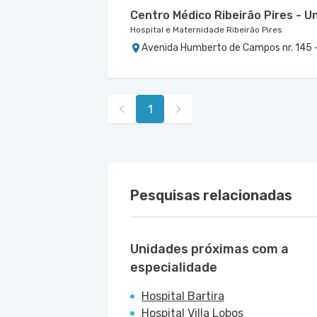
Centro Médico Ribeirão Pires -
Hospital e Maternidade Ribeirão Pires
Avenida Humberto de Campos nr. 145 - 
Centro Médico Brasil Mauá - Un
Centro Médico Brasil Santo Andr
Hospital Brasil Mauá
Hospital Brasil Santo André
Rua Santos Dumont nr. 139 - Vila Boca
Rua Porto Alegre nr. 480 - Vila Assunc
1
Pesquisas relacionadas
Unidades próximas com a
especialidade
Hospital Bartira
Hospital Villa Lobos