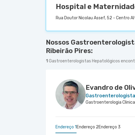
Hospital e Maternidad
Rua Doutor Nicolau Assef, 52 - Centro Alt
Nossos Gastroenterologist
Ribeirão Pires:
1
Gastroenterologistas Hepatológicos encon
Evandro de Oli
Gastroenterologist
Gastroenterologia Clinica
Endereço 1
Endereço 2
Endereço 3