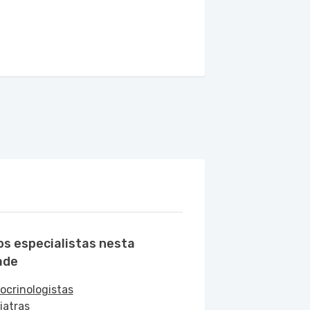
os especialistas nesta
ade
ocrinologistas
iatras