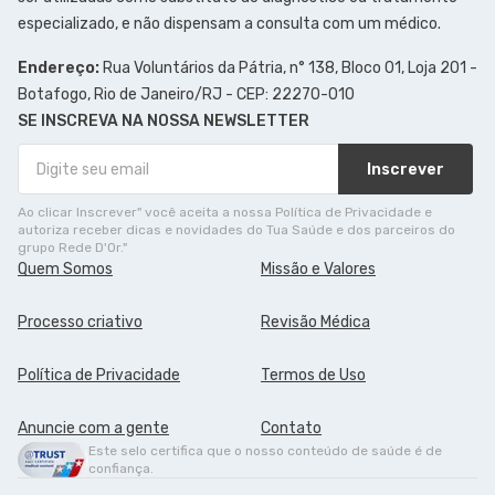
especializado, e não dispensam a consulta com um médico.
Endereço:
Rua Voluntários da Pátria, n° 138, Bloco 01, Loja 201 -
Botafogo, Rio de Janeiro/RJ - CEP: 22270-010
SE INSCREVA NA NOSSA NEWSLETTER
Inscrever
Ao clicar Inscrever" você aceita a nossa Política de Privacidade e
autoriza receber dicas e novidades do Tua Saúde e dos parceiros do
grupo Rede D'Or."
Quem Somos
Missão e Valores
Processo criativo
Revisão Médica
Política de Privacidade
Termos de Uso
Anuncie com a gente
Contato
Este selo certifica que o nosso conteúdo de saúde é de
confiança.