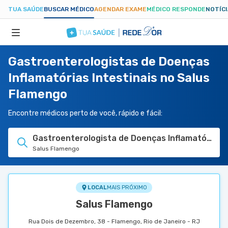
TUA SAÚDE
BUSCAR MÉDICO
AGENDAR EXAME
MÉDICO RESPONDE
NOTÍC
Gastroenterologistas de Doenças
ESPECIALIDADES
Inflamatórias Intestinais no Salus
Flamengo
HOSPITAIS
Encontre médicos perto de você, rápido e fácil:
TUASAUDE.COM
Gastroenterologista de Doenças Inflamatórias I
Salus Flamengo
LOCAL
MAIS PRÓXIMO
Salus Flamengo
Rua Dois de Dezembro, 38 - Flamengo, Rio de Janeiro - RJ