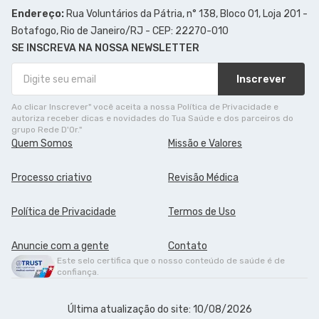
Endereço:
Rua Voluntários da Pátria, n° 138, Bloco 01, Loja 201 -
Botafogo, Rio de Janeiro/RJ - CEP: 22270-010
SE INSCREVA NA NOSSA NEWSLETTER
Inscrever
Ao clicar Inscrever" você aceita a nossa Política de Privacidade e
autoriza receber dicas e novidades do Tua Saúde e dos parceiros do
grupo Rede D'Or."
Quem Somos
Missão e Valores
Processo criativo
Revisão Médica
Política de Privacidade
Termos de Uso
Anuncie com a gente
Contato
Este selo certifica que o nosso conteúdo de saúde é de
confiança.
Última atualização do site: 10/08/2026