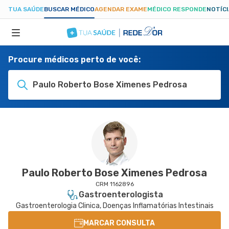
TUA SAÚDE
BUSCAR MÉDICO
AGENDAR EXAME
MÉDICO RESPONDE
NOTÍC
Procure médicos perto de você:
ESPECIALIDADES
Paulo Roberto Bose Ximenes Pedrosa
HOSPITAIS
TUASAUDE.COM
Paulo Roberto Bose Ximenes Pedrosa
CRM 1162896
Gastroenterologista
Gastroenterologia Clinica, Doenças Inflamatórias Intestinais
MARCAR CONSULTA