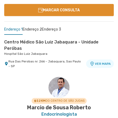
MARCAR CONSULTA
Endereço 1
Endereço 2
Endereço 3
Centro Médico São Luiz Jabaquara - Unidade
Peróbas
Hospital São Luiz Jabaquara
Rua Das Perobas nr. 266 - Jabaquara, Sao Paulo
VER MAPA
- SP
Centro Médico São Remo
Centro Médico Villa Lobos - Unidade Oratório
Jabaquara - Clínica São Remo
Hospital Villa Lobos
Avenida Joao Barreto de Menezes nr. 677 - Vila
Rua do Oratorio nr. 1369 - Mooca, Sao Paulo - SP
VER MAPA
VER MAPA
Santa Catarina, Sao Paulo - SP
2.2 KM
DO CENTRO DE SÃO JUDAS
Marcio de Sousa Roberto
Endocrinologista