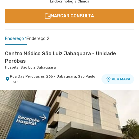
Endocrinologia Clinica
MARCAR CONSULTA
Endereço 1
Endereço 2
Centro Médico São Luiz Jabaquara - Unidade
Peróbas
Hospital São Luiz Jabaquara
Rua Das Perobas nr. 266 - Jabaquara, Sao Paulo
VER MAPA
- SP
Centro Médico São Luiz Itaim - Unidade Healthplace
Hospital São Luiz Itaim
Rua Doutor Alceu de Campos Rodrigues nr. 229
Conj. 807 8º Andar - Vila Nova Conceicao, Sao
VER MAPA
Paulo - SP