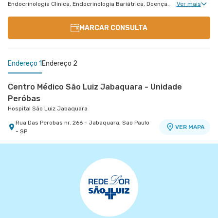
Endocrinologia Clinica, Endocrinologia Bariátrica, Doenças Osteometabólicas, Doenças da Hipófise
Ver mais
MARCAR CONSULTA
Endereço 1
Endereço 2
Centro Médico São Luiz Jabaquara - Unidade
Peróbas
Hospital São Luiz Jabaquara
Rua Das Perobas nr. 266 - Jabaquara, Sao Paulo
VER MAPA
- SP
Centro Médico São Luiz Alphaville
Hospital São Luiz Alphaville
Avenida Marcos Penteado de Ulhoa Rodrigues nr.
939 Edificio Jatobá - Torre Ii 1° Andar - Tambore,
VER MAPA
Barueri - SP