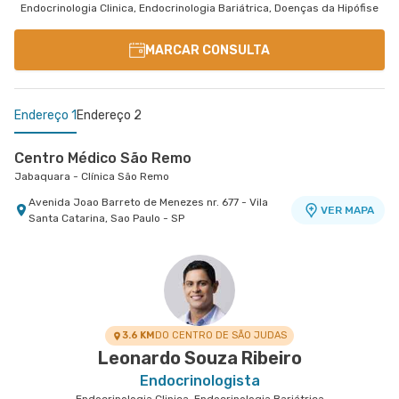
Endocrinologia Clinica, Endocrinologia Bariátrica, Doenças da Hipófise
MARCAR CONSULTA
Endereço 1
Endereço 2
Centro Médico São Remo
Jabaquara - Clínica São Remo
Avenida Joao Barreto de Menezes nr. 677 - Vila
VER MAPA
Santa Catarina, Sao Paulo - SP
Centro Médico São Luiz Alphaville
Hospital São Luiz Alphaville
Avenida Marcos Penteado de Ulhoa Rodrigues nr.
939 Edificio Jatobá - Torre Ii 1° Andar - Tambore,
VER MAPA
Barueri - SP
3.6 KM
DO CENTRO DE SÃO JUDAS
Leonardo Souza Ribeiro
Endocrinologista