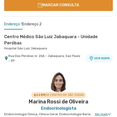
MARCAR CONSULTA
Endereço 1
Endereço 2
Centro Médico São Luiz Jabaquara - Unidade
Peróbas
Hospital São Luiz Jabaquara
Rua Das Perobas nr. 266 - Jabaquara, Sao Paulo
VER MAPA
- SP
Centro Médico São Remo
Jabaquara - Clínica São Remo
Avenida Joao Barreto de Menezes nr. 677 - Vila
VER MAPA
Santa Catarina, Sao Paulo - SP
2.2 KM
DO CENTRO DE SÃO JUDAS
Marina Rossi de Oliveira
Endocrinologista
Endocrinologia Clinica, Clínica Geral, Endocrinologia Bariátrica, Doenças Osteometabólicas
Ver mais