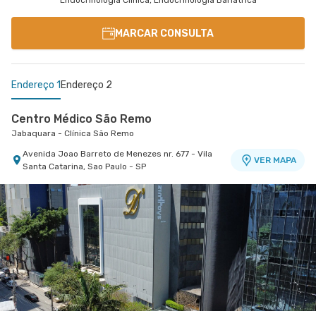
Endocrinologia Clinica, Endocrinologia Bariátrica
MARCAR CONSULTA
Endereço 1
Endereço 2
Centro Médico São Remo
Jabaquara - Clínica São Remo
Avenida Joao Barreto de Menezes nr. 677 - Vila
VER MAPA
Santa Catarina, Sao Paulo - SP
Centro Médico São Luiz Alphaville
Hospital São Luiz Alphaville
Avenida Marcos Penteado de Ulhoa Rodrigues nr.
939 Edificio Jatobá - Torre Ii 1° Andar - Tambore,
VER MAPA
Barueri - SP