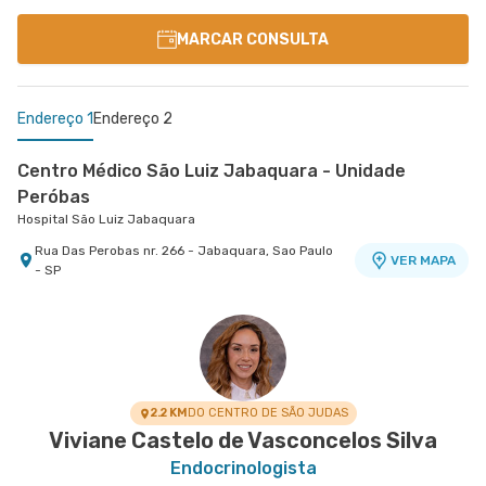
MARCAR CONSULTA
Endereço 1
Endereço 2
Centro Médico São Luiz Jabaquara - Unidade
Peróbas
Hospital São Luiz Jabaquara
Rua Das Perobas nr. 266 - Jabaquara, Sao Paulo
VER MAPA
- SP
Centro Médico São Luiz Alphaville
Hospital São Luiz Alphaville
Avenida Marcos Penteado de Ulhoa Rodrigues nr.
939 Edificio Jatobá - Torre Ii 1° Andar - Tambore,
VER MAPA
Barueri - SP
2.2 KM
DO CENTRO DE SÃO JUDAS
Viviane Castelo de Vasconcelos Silva
Endocrinologista