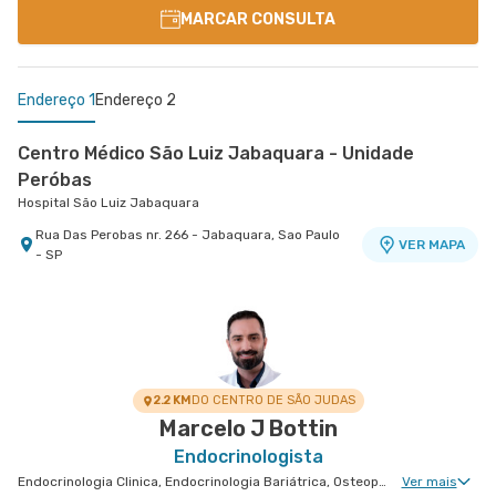
MARCAR CONSULTA
Endereço 1
Endereço 2
Centro Médico São Luiz Jabaquara - Unidade
Peróbas
Hospital São Luiz Jabaquara
Rua Das Perobas nr. 266 - Jabaquara, Sao Paulo
VER MAPA
- SP
Centro Médico São Remo
Jabaquara - Clínica São Remo
Avenida Joao Barreto de Menezes nr. 677 - Vila
VER MAPA
Santa Catarina, Sao Paulo - SP
2.2 KM
DO CENTRO DE SÃO JUDAS
Marcelo J Bottin
Endocrinologista
Endocrinologia Clinica, Endocrinologia Bariátrica, Osteoporose, Doenças Osteometabólicas, Doenças da Hipófise
Ver mais