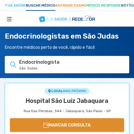
TUA SAÚDE
BUSCAR MÉDICO
AGENDAR EXAME
MÉDICO RESPONDE
NOTÍC
Endocrinologistas em São Judas
ESPECIALIDADES
Encontre médicos perto de você, rápido e fácil:
HOSPITAIS
Endocrinologista
São Judas
TUASAUDE.COM
LOCAL
MAIS PRÓXIMO
Hospital São Luiz Jabaquara
Rua Das Perobas, 344 - Jabaquara, São Paulo - SP
MARCAR CONSULTA