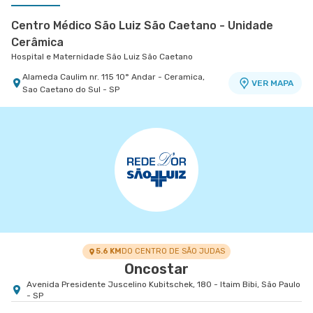
Centro Médico São Luiz São Caetano - Unidade
Cerâmica
Hospital e Maternidade São Luiz São Caetano
Alameda Caulim nr. 115 10° Andar - Ceramica,
VER MAPA
Sao Caetano do Sul - SP
Centro Médico Villa Lobos - Unidade Oratório
Hospital Villa Lobos
Rua do Oratorio nr. 1369 - Mooca, Sao Paulo - SP
VER MAPA
5.6 KM
DO CENTRO DE SÃO JUDAS
Oncostar
Avenida Presidente Juscelino Kubitschek, 180 - Itaim Bibi, São Paulo
- SP