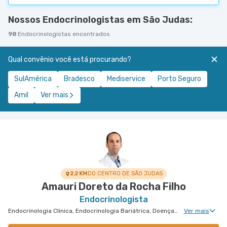
Nossos Endocrinologistas em São Judas:
98
Endocrinologistas encontrados
Qual convênio você está procurando?
SulAmérica
Bradesco
Mediservice
Porto Seguro
Amil
Ver mais
2.2 KM
DO CENTRO DE SÃO JUDAS
Amauri Doreto da Rocha Filho
Endocrinologista
Endocrinologia Clinica, Endocrinologia Bariátrica, Doenças Osteometabólicas, Doenças da Hipófise
Ver mais