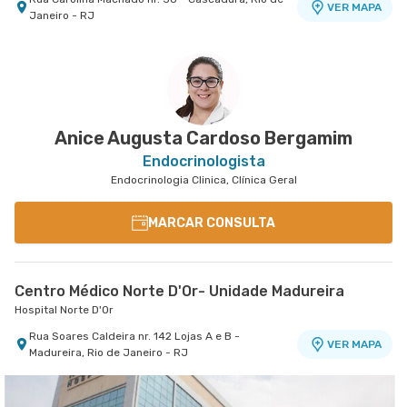
VER MAPA
Janeiro - RJ
Centro Médico Rio Barra - Unidade Barra
Rio Barra Ambulatório
Rua Augusto Camossa Saldanha nr. 55 2º Andar
VER MAPA
- Barra da Tijuca, Rio de Janeiro - RJ
Anice Augusta Cardoso Bergamim
Endocrinologista
Endocrinologia Clinica, Clínica Geral
MARCAR CONSULTA
Centro Médico Norte D'Or- Unidade Madureira
Hospital Norte D'Or
Rua Soares Caldeira nr. 142 Lojas A e B -
VER MAPA
Madureira, Rio de Janeiro - RJ