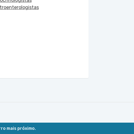
ocrinologistas
troenterologistas
rro mais próximo.