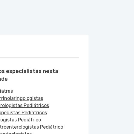
os especialistas nesta
ade
iatras
rrinolaringologistas
rologistas Pediátricos
opedistas Pediátricos
logistas Pediátrico
troenterologistas Pediátrico