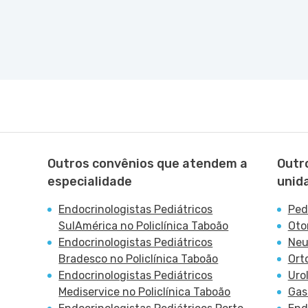
Outros convênios que atendem a
Outr
especialidade
unid
Endocrinologistas Pediátricos
Ped
SulAmérica no Policlínica Taboão
Oto
Endocrinologistas Pediátricos
Neu
Bradesco no Policlínica Taboão
Ort
Endocrinologistas Pediátricos
Uro
Mediservice no Policlínica Taboão
Gas