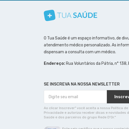
Conheça nosso canal
Siga a gente no Instagram
Siga a gente no Facebook
Siga a gente no Pinterest
O Tua Saúde é um espaço informativo, de div
atendimento médico personalizado. As inform
dispensam a consulta com um médico.
Endereço:
Rua Voluntários da Pátria, n° 138,
SE INSCREVA NA NOSSA NEWSLETTER
Inscre
Ao clicar Inscrever" você aceita a nossa Política de
Privacidade e autoriza receber dicas e novidades 
Saúde e dos parceiros do grupo Rede D'Or."
Este selo certifica que o nosso conteúd