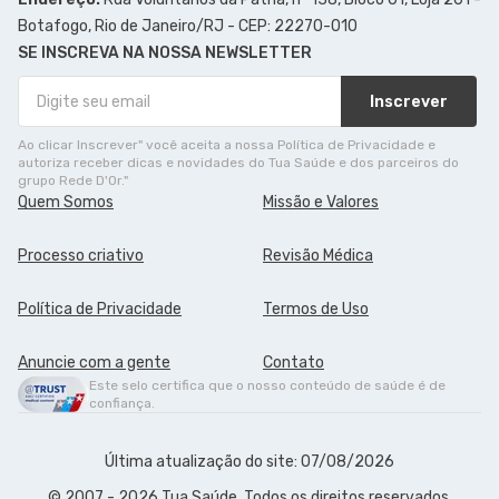
Botafogo, Rio de Janeiro/RJ - CEP: 22270-010
SE INSCREVA NA NOSSA NEWSLETTER
Inscrever
Ao clicar Inscrever" você aceita a nossa Política de Privacidade e
autoriza receber dicas e novidades do Tua Saúde e dos parceiros do
grupo Rede D'Or."
Quem Somos
Missão e Valores
Processo criativo
Revisão Médica
Política de Privacidade
Termos de Uso
Anuncie com a gente
Contato
Este selo certifica que o nosso conteúdo de saúde é de
confiança.
Última atualização do site: 07/08/2026
© 2007 - 2026 Tua Saúde. Todos os direitos reservados.