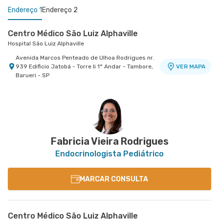
Endereço 1
Endereço 2
Centro Médico São Luiz Alphaville
Hospital São Luiz Alphaville
Avenida Marcos Penteado de Ulhoa Rodrigues nr.
939 Edificio Jatobá - Torre Ii 1° Andar - Tambore,
VER MAPA
Barueri - SP
Centro Médico São Remo
Jabaquara - Clínica São Remo
Avenida Joao Barreto de Menezes nr. 677 - Vila
VER MAPA
Santa Catarina, Sao Paulo - SP
Fabricia Vieira Rodrigues
Endocrinologista Pediátrico
MARCAR CONSULTA
Centro Médico São Luiz Alphaville