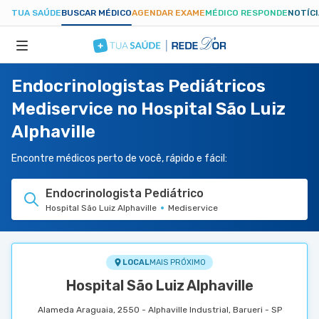
TUA SAÚDE
BUSCAR MÉDICO
AGENDAR EXAME
MÉDICO RESPONDE
NOTÍC
Endocrinologistas Pediátricos
ESPECIALIDADES
Mediservice no Hospital São Luiz
Alphaville
HOSPITAIS
Encontre médicos perto de você, rápido e fácil:
TUASAUDE.COM
Endocrinologista Pediátrico
Hospital São Luiz Alphaville
Mediservice
LOCAL
MAIS PRÓXIMO
Hospital São Luiz Alphaville
Alameda Araguaia, 2550 - Alphaville Industrial, Barueri - SP