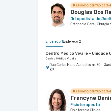
1.5 KM
DO CENTRO DE JA
Douglas Dos Re
Ortopedista de Joel
Ortopedia Geral, Cirurgia
Endereço 1
Endereço 2
Centro Médico Vivalle - Unidade C
Centro Médico Vivalle
Rua Carlos Maria Auricchio nr. 70 - J
SP
Centro Médico Antonio Afonso -
Hospital Antônio Afonso
Rua Quinze de Novembro nr. 45 - Centr
1.5 KM
DO CENTRO DE JA
Francyne Danie
Fisioterapeuta
Fisioterapia Clinica