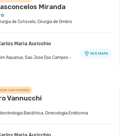
Vasconcelos Miranda
ro
rurgia de Cotovelo, Cirurgia de Ombro
arlos Maria Auricchio
VER MAPA
ardim Aquarius, Sao Jose Dos Campos -
RDIM SAN MARINO
ro Vannucchi
docrinologia Bariátrica, Ginecologia Endócrina
arlos Maria Auricchio