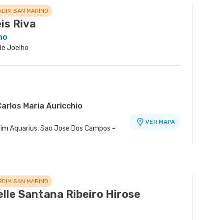
RDIM SAN MARINO
is Riva
ho
 de Joelho
arlos Maria Auricchio
VER MAPA
ardim Aquarius, Sao Jose Dos Campos -
 Unidade Centro
VER MAPA
o, Jacarei - SP
RDIM SAN MARINO
lle Santana Ribeiro Hirose