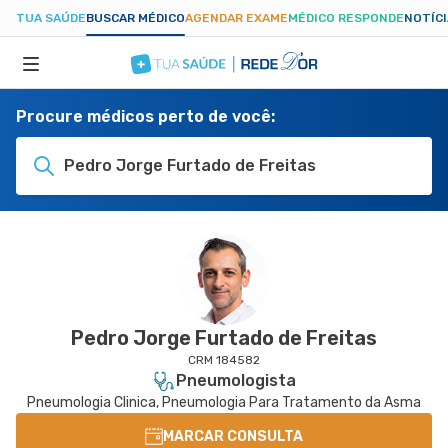
TUA SAÚDE
BUSCAR MÉDICO
AGENDAR EXAME
MÉDICO RESPONDE
NOTÍC
Procure médicos perto de você:
ESPECIALIDADES
Pedro Jorge Furtado de Freitas
HOSPITAIS
TUASAUDE.COM
Pedro Jorge Furtado de Freitas
CRM 184582
Pneumologista
Pneumologia Clinica, Pneumologia Para Tratamento da Asma
MARCAR CONSULTA