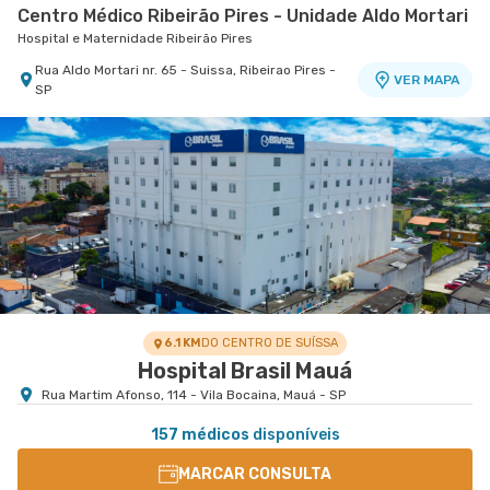
Centro Médico Ribeirão Pires - Unidade Aldo Mortari
Hospital e Maternidade Ribeirão Pires
Rua Aldo Mortari nr. 65 - Suissa, Ribeirao Pires -
VER MAPA
SP
Centro Médico São Luiz São Caetano - Unidade
Walter Figueira
Hospital e Maternidade São Luiz São Caetano
Rua Walter Figueira nr. S/N 9° Andar - Ceramica,
VER MAPA
Sao Caetano do Sul - SP
6.1 KM
DO CENTRO DE SUÍSSA
Hospital Brasil Mauá
Rua Martim Afonso, 114 - Vila Bocaina, Mauá - SP
157 médicos
disponíveis
MARCAR CONSULTA