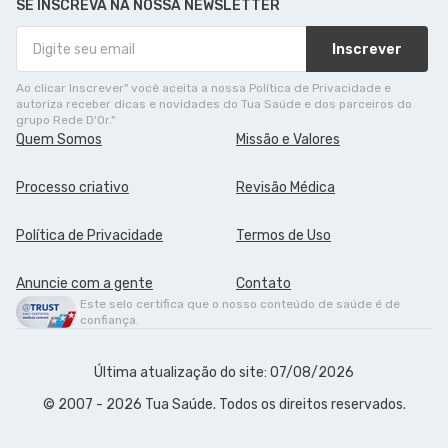
SE INSCREVA NA NOSSA NEWSLETTER
Inscrever
Ao clicar Inscrever" você aceita a nossa Política de Privacidade e
autoriza receber dicas e novidades do Tua Saúde e dos parceiros do
grupo Rede D'Or."
Quem Somos
Missão e Valores
Processo criativo
Revisão Médica
Política de Privacidade
Termos de Uso
Anuncie com a gente
Contato
Este selo certifica que o nosso conteúdo de saúde é de
confiança.
Última atualização do site: 07/08/2026
© 2007 - 2026 Tua Saúde. Todos os direitos reservados.