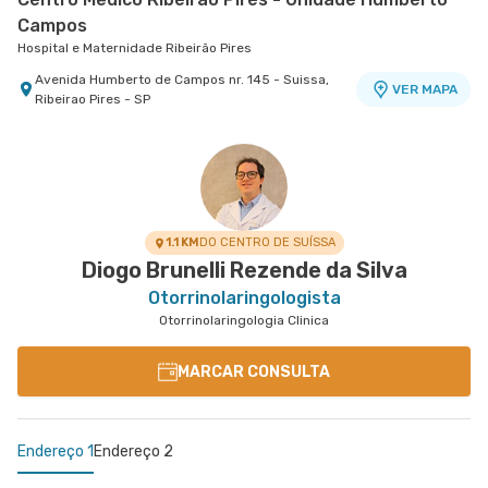
Campos
Hospital e Maternidade Ribeirão Pires
Avenida Humberto de Campos nr. 145 - Suissa,
VER MAPA
Ribeirao Pires - SP
Centro Médico Brasil Mauá - Unidade Santos
Dumont
Hospital Brasil Mauá
Rua Santos Dumont nr. 139 - Vila Bocaina, Maua -
VER MAPA
SP
1.1 KM
DO CENTRO DE SUÍSSA
Diogo Brunelli Rezende da Silva
Otorrinolaringologista
Otorrinolaringologia Clinica
MARCAR CONSULTA
Endereço 1
Endereço 2