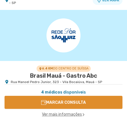
VER MAPA
- SP
Centro Médico Brasil Mauá - Unidade Santos
Dumont
Hospital Brasil Mauá
Rua Santos Dumont nr. 139 - Vila Bocaina, Maua -
VER MAPA
SP
6.4 KM
DO CENTRO DE SUÍSSA
Brasil Mauá - Gastro Abc
Rua Manoel Pedro Junior, 323 - Vila Bocaiúva, Mauá - SP
4 médicos
disponíveis
MARCAR CONSULTA
Ver mais informações