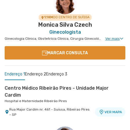
1.1 KM
DO CENTRO DE SUÍSSA
Monica Silva Czech
Ginecologista
Ginecologia Clinica, Obstetrícia Clinica, Cirurgia Ginecológica, Ginecologia Endócrina, Núcleo de Endometriose, Uroginecologia, Cirurgia Robótica Ginecológica, Reprodução Humana, Ginecologia Oncológica, Miomatose Uterina(Miomas), Ginecologia Videohisteroscopia
Ver mais
MARCAR CONSULTA
Endereço 1
Endereço 2
Endereço 3
Centro Médico Ribeirão Pires - Unidade Major
Cardim
Hospital e Maternidade Ribeirão Pires
Rua Major Cardim nr. 461 - Suissa, Ribeirao Pires
VER MAPA
- SP
Centro Médico Brasil Mauá - Unidade Martim Afonso
Centro Médico São Bernardo - Unidade Álvaro
Hospital Brasil Mauá
Guimarães