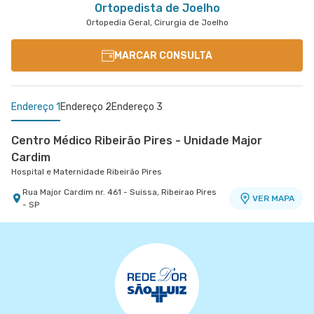
Ortopedista de Joelho
Ortopedia Geral, Cirurgia de Joelho
MARCAR CONSULTA
Endereço 1
Endereço 2
Endereço 3
Centro Médico Ribeirão Pires - Unidade Major
Cardim
Hospital e Maternidade Ribeirão Pires
Rua Major Cardim nr. 461 - Suissa, Ribeirao Pires
VER MAPA
- SP
Centro Medico Domo Ifor - Unidade Domo
Centro Médico São Luiz São Caetano - Unidade
Hospital Ifor
Walter Figueira
Hospital e Maternidade São Luiz São Caetano
Rua Jose Versolato nr. 101 Centro Médico Domo -
VER MAPA
Bloco A - Centro, Sao Bernardo do Campo - SP
Rua Walter Figueira nr. S/N 9° Andar - Ceramica,
VER MAPA
Sao Caetano do Sul - SP