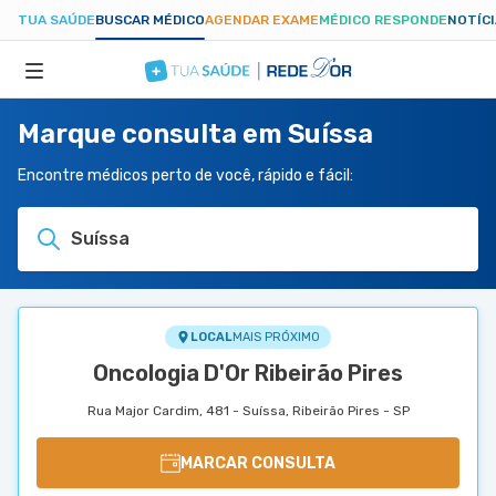
TUA SAÚDE
BUSCAR MÉDICO
AGENDAR EXAME
MÉDICO RESPONDE
NOTÍC
Marque consulta em Suíssa
ESPECIALIDADES
Encontre médicos perto de você, rápido e fácil:
HOSPITAIS
Suíssa
TUASAUDE.COM
LOCAL
MAIS PRÓXIMO
Oncologia D'Or Ribeirão Pires
Rua Major Cardim, 481 - Suíssa, Ribeirão Pires - SP
MARCAR CONSULTA