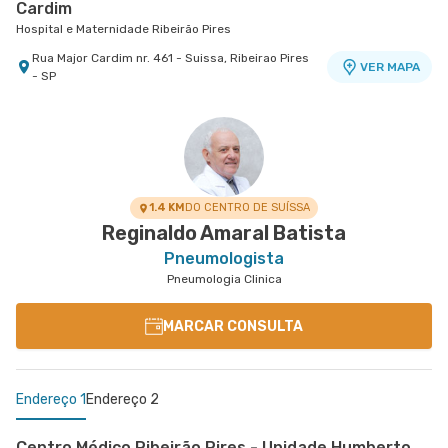
Cardim
Hospital e Maternidade Ribeirão Pires
Rua Major Cardim nr. 461 - Suissa, Ribeirao Pires
VER MAPA
- SP
Centro Médico Brasil Mauá - Unidade Santos
Dumont
Hospital Brasil Mauá
Rua Santos Dumont nr. 139 - Vila Bocaina, Maua -
VER MAPA
SP
1.4 KM
DO CENTRO DE SUÍSSA
Reginaldo Amaral Batista
Pneumologista
Pneumologia Clinica
MARCAR CONSULTA
Endereço 1
Endereço 2
Centro Médico Ribeirão Pires - Unidade Humberto