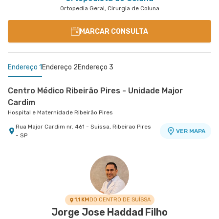
Ortopedia Geral, Cirurgia de Coluna
MARCAR CONSULTA
Endereço 1
Endereço 2
Endereço 3
Centro Médico Ribeirão Pires - Unidade Major
Cardim
Hospital e Maternidade Ribeirão Pires
Rua Major Cardim nr. 461 - Suissa, Ribeirao Pires
VER MAPA
- SP
Centro Médico Ifor - Unidade Américo Brasiliense
Ifor - Clinica de Fraturas Uniort
Hospital Ifor
Ifor - Clínica de Fraturas Uniort
Rua Americo Brasiliense nr. 596 - Centro, Sao
Rua Henrique Martins nr. 521 - Jardim Paulista,
VER MAPA
VER MAPA
Bernardo do Campo - SP
Sao Paulo - SP
1.1 KM
DO CENTRO DE SUÍSSA
Jorge Jose Haddad Filho