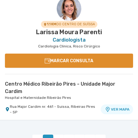
Hospital São Luiz São Bernardo
Rua Martim Afonso nr. 114 - Vila Bocaina, Maua -
VER MAPA
SP
Avenida Alvaro Guimaraes nr. 3033 - Assuncao,
VER MAPA
Sao Bernardo do Campo - SP
1.1 KM
DO CENTRO DE SUÍSSA
Larissa Moura Parenti
Cardiologista
Cardiologia Clinica, Risco Cirúrgico
MARCAR CONSULTA
Centro Médico Ribeirão Pires - Unidade Major
Cardim
Hospital e Maternidade Ribeirão Pires
Rua Major Cardim nr. 461 - Suissa, Ribeirao Pires
VER MAPA
- SP