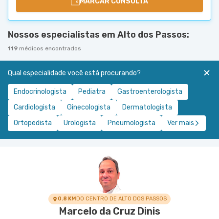
MARCAR CONSULTA
Nossos especialistas em Alto dos Passos:
119
médicos encontrados
Qual especialidade você está procurando?
Endocrinologista
Pediatra
Gastroenterologista
Cardiologista
Ginecologista
Dermatologista
Ortopedista
Urologista
Pneumologista
Ver mais
0.8 KM
DO CENTRO DE ALTO DOS PASSOS
Marcelo da Cruz Dinis