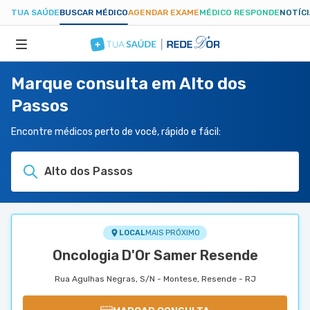
TUA SAÚDE
BUSCAR MÉDICO
AGENDAR EXAME
MÉDICO RESPONDE
NOTÍC
Marque consulta em Alto dos
ESPECIALIDADES
Passos
HOSPITAIS
Encontre médicos perto de você, rápido e fácil:
Alto dos Passos
TUASAUDE.COM
LOCAL
MAIS PRÓXIMO
Oncologia D'Or Samer Resende
Rua Agulhas Negras, S/N - Montese, Resende - RJ