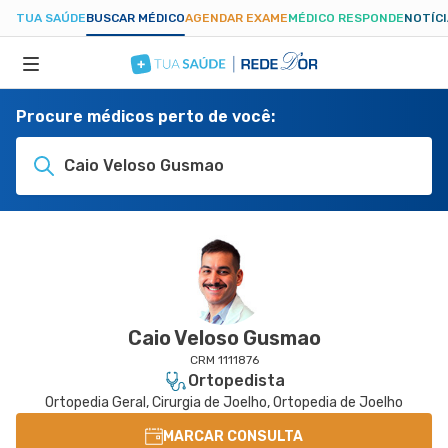
TUA SAÚDE
BUSCAR MÉDICO
AGENDAR EXAME
MÉDICO RESPONDE
NOTÍC
Procure médicos perto de você:
ESPECIALIDADES
Caio Veloso Gusmao
HOSPITAIS
TUASAUDE.COM
Caio Veloso Gusmao
CRM 1111876
Ortopedista
Ortopedia Geral, Cirurgia de Joelho, Ortopedia de Joelho
MARCAR CONSULTA