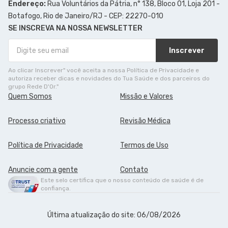
Endereço:
Rua Voluntários da Pátria, n° 138, Bloco 01, Loja 201 -
Botafogo, Rio de Janeiro/RJ - CEP: 22270-010
SE INSCREVA NA NOSSA NEWSLETTER
Inscrever
Ao clicar Inscrever" você aceita a nossa Política de Privacidade e
autoriza receber dicas e novidades do Tua Saúde e dos parceiros do
grupo Rede D'Or."
Quem Somos
Missão e Valores
Processo criativo
Revisão Médica
Política de Privacidade
Termos de Uso
Anuncie com a gente
Contato
Este selo certifica que o nosso conteúdo de saúde é de
confiança.
Última atualização do site: 06/08/2026