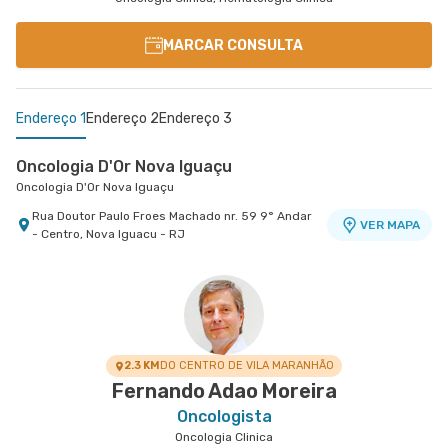
MARCAR CONSULTA
Endereço 1
Endereço 2
Endereço 3
Oncologia D'Or Nova Iguaçu
Oncologia D'Or Nova Iguaçu
Rua Doutor Paulo Froes Machado nr. 59 9° Andar
VER MAPA
- Centro, Nova Iguacu - RJ
Oncologia D'Or Madureira
Centro Médico Norte D'Or- Unidade Madureira
Oncologia D'Or Madureira
Hospital Norte D'Or
Rua Soares Caldeira nr. 142 Lojas A e B -
Rua Soares Caldeira nr. 142 Lojas A e B -
VER MAPA
VER MAPA
Madureira, Rio de Janeiro - RJ
Madureira, Rio de Janeiro - RJ
2.3 KM
DO CENTRO DE VILA MARANHÃO
Fernando Adao Moreira
Oncologista
Oncologia Clinica