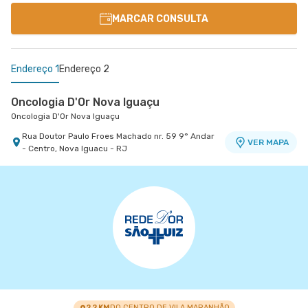
MARCAR CONSULTA
Endereço 1
Endereço 2
Oncologia D'Or Nova Iguaçu
Oncologia D'Or Nova Iguaçu
Rua Doutor Paulo Froes Machado nr. 59 9° Andar
VER MAPA
- Centro, Nova Iguacu - RJ
Oncologia Quinta D'Or
Oncologia Quinta D'Or
Rua Almirante Baltazar nr. 467 2° Andar - Sao
VER MAPA
Cristovao, Rio de Janeiro - RJ
2.2 KM
DO CENTRO DE VILA MARANHÃO