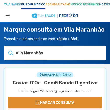
TUA SAÚDE
BUSCAR MÉDICO
AGENDAR EXAME
MÉDICO RESPONDE
NOTÍC
Marque consulta em Vila Maranhão
ESPECIALIDADES
Encontre médicos perto de você, rápido e fácil:
HOSPITAIS
Vila Maranhão
TUASAUDE.COM
LOCAL
MAIS PRÓXIMO
Caxias D'Or - Cedifi Saude Digestiva
Rua Ivan Vigné, 97 - Nova Iguaçu, Rio de Janeiro - RJ
MARCAR CONSULTA