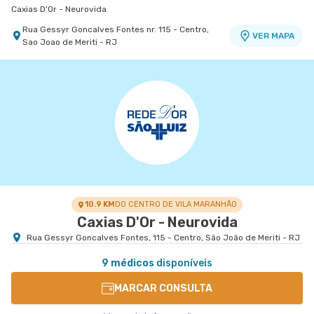
Caxias D'Or - Neurovida
Rua Gessyr Goncalves Fontes nr. 115 - Centro,
VER MAPA
Sao Joao de Meriti - RJ
Rio Barra Ambulatório
Centro Médico Caxias D'Or - Unidade Silva
Fernandes Ii
- , -
VER MAPA
Caxias D'Or Centro Médico
Rua Silva Fernandes nr. 875 - Parque Duque,
VER MAPA
Duque de Caxias - RJ
10.9 KM
DO CENTRO DE VILA MARANHÃO
Caxias D'Or - Neurovida
Rua Gessyr Goncalves Fontes, 115 - Centro, São João de Meriti - RJ
9 médicos
disponíveis
MARCAR CONSULTA