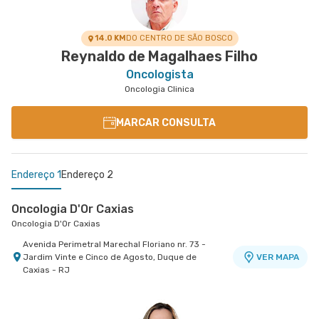
VER MAPA
VER MAPA
Madureira, Rio de Janeiro - RJ
Janeiro - RJ
14.0 KM
DO CENTRO DE SÃO BOSCO
Reynaldo de Magalhaes Filho
Oncologista
Oncologia Clinica
MARCAR CONSULTA
Endereço 1
Endereço 2
Oncologia D'Or Caxias
Oncologia D'Or Caxias
Avenida Perimetral Marechal Floriano nr. 73 -
Jardim Vinte e Cinco de Agosto, Duque de
VER MAPA
Caxias - RJ
Oncologia D'Or Tijuca
Oncologia D'Or Tijuca