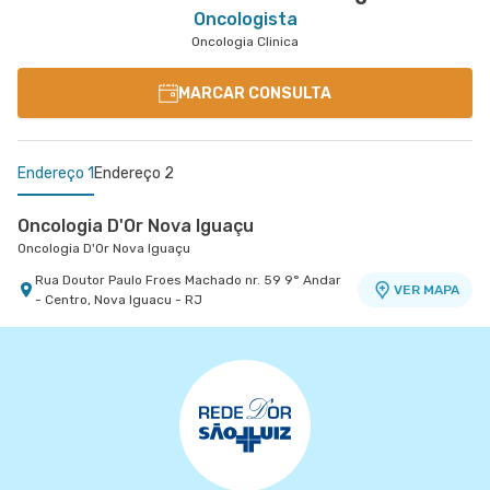
Oncologista
Oncologia Clinica
MARCAR CONSULTA
Endereço 1
Endereço 2
Oncologia D'Or Nova Iguaçu
Oncologia D'Or Nova Iguaçu
Rua Doutor Paulo Froes Machado nr. 59 9° Andar
VER MAPA
- Centro, Nova Iguacu - RJ
Oncologia Quinta D'Or
Oncologia Quinta D'Or
Rua Almirante Baltazar nr. 467 2° Andar - Sao
VER MAPA
Cristovao, Rio de Janeiro - RJ