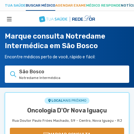
TUA SAÚDE
BUSCAR MÉDICO
AGENDAR EXAME
MÉDICO RESPONDE
NOTÍC
Marque consulta Notredame
ESPECIALIDADES
Intermédica em São Bosco
HOSPITAIS
Encontre médicos perto de você, rápido e fácil:
São Bosco
TUASAUDE.COM
Notredame Intermédica
LOCAL
MAIS PRÓXIMO
Oncologia D'Or Nova Iguaçu
Rua Doutor Paulo Fróes Machado, 59 - Centro, Nova Iguaçu - RJ