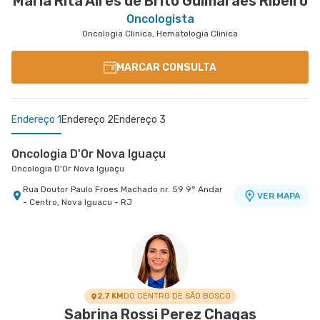
Maria Rita Aires de Brito Guimaraes Ribeiro
Oncologista
Oncologia Clinica, Hematologia Clinica
MARCAR CONSULTA
Endereço 1
Endereço 2
Endereço 3
Oncologia D'Or Nova Iguaçu
Oncologia D'Or Nova Iguaçu
Rua Doutor Paulo Froes Machado nr. 59 9° Andar
VER MAPA
- Centro, Nova Iguacu - RJ
Oncologia D'Or Madureira
Centro Médico Norte D'Or- Unidade Madureira
Oncologia D'Or Madureira
Hospital Norte D'Or
Rua Soares Caldeira nr. 142 Lojas A e B -
Rua Soares Caldeira nr. 142 Lojas A e B -
VER MAPA
VER MAPA
Madureira, Rio de Janeiro - RJ
Madureira, Rio de Janeiro - RJ
2.7 KM
DO CENTRO DE SÃO BOSCO
Sabrina Rossi Perez Chagas