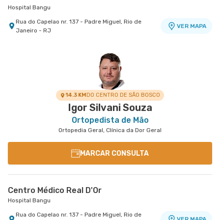
Hospital Bangu
Rua do Capelao nr. 137 - Padre Miguel, Rio de
VER MAPA
Janeiro - RJ
Centro Médico Rios D'Or- Unidade Freguesia
Centro Médico Rio Barra - Unidade Barra
Hospital Rios D'Or
Rio Barra Ambulatório
Estrada Dos Tres Rios nr. 1366 - Freguesia
Rua Augusto Camossa Saldanha nr. 55 1º Andar
VER MAPA
VER MAPA
Jacarepagua, Rio de Janeiro - RJ
- Barra da Tijuca, Rio de Janeiro - RJ
14.3 KM
DO CENTRO DE SÃO BOSCO
Igor Silvani Souza
Ortopedista de Mão
Ortopedia Geral, Clínica da Dor Geral
MARCAR CONSULTA
Centro Médico Real D'Or
Hospital Bangu
Rua do Capelao nr. 137 - Padre Miguel, Rio de
VER MAPA