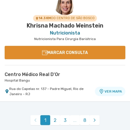
Rua Engenheiro Enaldo Cravo Peixoto nr. 105 Loja
VER MAPA
A - Tijuca, Rio de Janeiro - RJ
14.3 KM
DO CENTRO DE SÃO BOSCO
Khrisna Machado Weinstein
Nutricionista
Nutricionista Para Cirurgia Bariátrica
MARCAR CONSULTA
Centro Médico Real D'Or
Hospital Bangu
Rua do Capelao nr. 137 - Padre Miguel, Rio de
VER MAPA
Janeiro - RJ
1
2
3
...
8