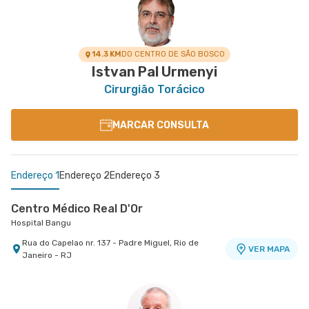
14.3 KM
DO CENTRO DE SÃO BOSCO
Istvan Pal Urmenyi
Cirurgião Torácico
MARCAR CONSULTA
Endereço 1
Endereço 2
Endereço 3
Centro Médico Real D'Or
Hospital Bangu
Rua do Capelao nr. 137 - Padre Miguel, Rio de
VER MAPA
Janeiro - RJ
Centro Médico Norte D'Or- Unidade Madureira
Centro Médico Oeste D'Or- Unidade Campo Grande
Hospital Norte D'Or
Hospital Oeste D'Or
Rua Soares Caldeira nr. 142 Lojas A e B -
Rua Olinda Ellis nr. 73 - Campo Grande, Rio de