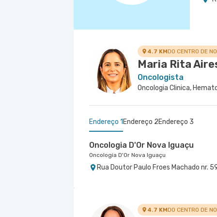
4.7 KM
DO CENTRO DE N
Maria Rita Aire
Oncologista
Oncologia Clinica, Hemato
Endereço 1
Endereço 2
Endereço 3
Oncologia D'Or Nova Iguaçu
Oncologia D'Or Nova Iguaçu
Rua Doutor Paulo Froes Machado nr. 59
Oncologia D'Or Madureira
Centro Médico Norte D'Or- Unida
Oncologia D'Or Madureira
Hospital Norte D'Or
Rua Soares Caldeira nr. 142 Lojas A e B
Rua Soares Caldeira nr. 142 Lojas A e B
4.7 KM
DO CENTRO DE N