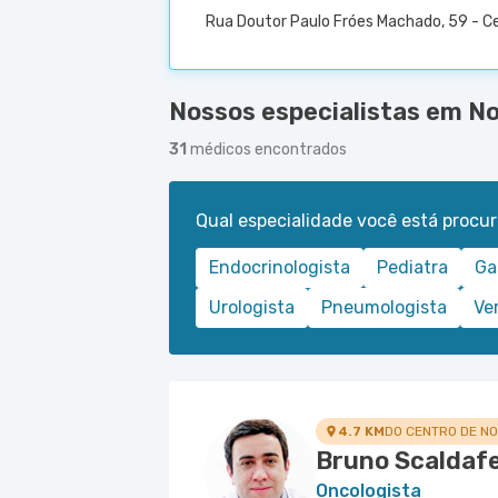
Rua Doutor Paulo Fróes Machado, 59 - Ce
Nossos especialistas em N
31
médicos encontrados
Qual especialidade você está procu
Endocrinologista
Pediatra
Ga
Urologista
Pneumologista
Ve
4.7 KM
DO CENTRO DE N
Bruno Scaldafe
Oncologista