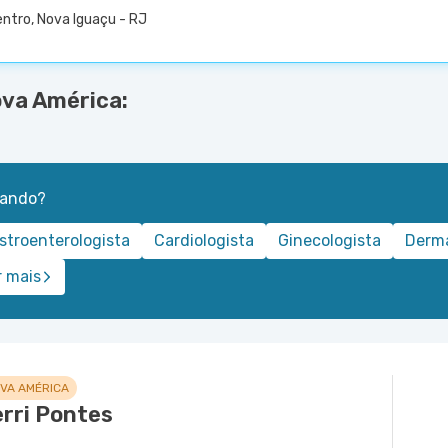
ntro, Nova Iguaçu - RJ
ova América:
rando?
stroenterologista
Cardiologista
Ginecologista
Derma
r mais
OVA AMÉRICA
rri Pontes