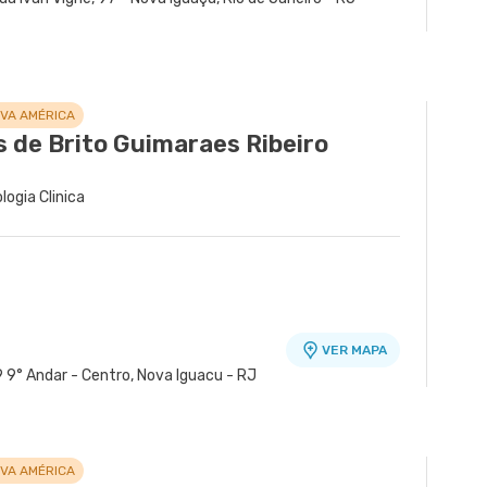
OVA AMÉRICA
s de Brito Guimaraes Ribeiro
logia Clinica
VER MAPA
 9° Andar - Centro, Nova Iguacu - RJ
de Madureira
VER MAPA
VER MAPA
 - Madureira, Rio de Janeiro - RJ
 - Madureira, Rio de Janeiro - RJ
OVA AMÉRICA