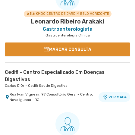
Campo Grande, Rio de Janeiro - RJ
Madureira, Rio de Janeiro - RJ
Jardim Vinte e Cinco de Agosto, Duque de
A - Tijuca, Rio de Janeiro - RJ
VER MAPA
Caxias - RJ
5.6 KM
DO CENTRO DE JARDIM BELO HORIZONTE
Leonardo Ribeiro Arakaki
Gastroenterologista
Gastroenterologia Clinica
MARCAR CONSULTA
Cedifi - Centro Especializado Em Doenças
Digestivas
Caxias D'Or - Cedifi Saude Digestiva
Rua Ivan Vigne nr. 97 Consultório Geral - Centro,
VER MAPA
Nova Iguacu - RJ