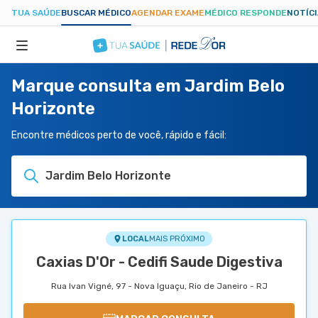
TUA SAÚDE
BUSCAR MÉDICO
AGENDAR EXAME
MÉDICO RESPONDE
NOTÍC
Marque consulta em Jardim Belo
ESPECIALIDADES
Horizonte
HOSPITAIS
Encontre médicos perto de você, rápido e fácil:
Jardim Belo Horizonte
TUASAUDE.COM
LOCAL
MAIS PRÓXIMO
Caxias D'Or - Cedifi Saude Digestiva
Rua Ivan Vigné, 97 - Nova Iguaçu, Rio de Janeiro - RJ