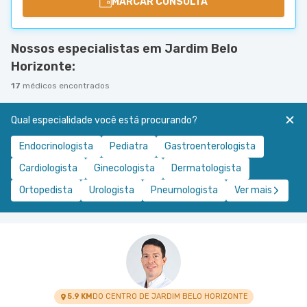
MARCAR CONSULTA
Nossos especialistas em Jardim Belo
Horizonte:
17
médicos encontrados
Qual especialidade você está procurando?
Endocrinologista
Pediatra
Gastroenterologista
Cardiologista
Ginecologista
Dermatologista
Ortopedista
Urologista
Pneumologista
Ver mais
5.9 KM
DO CENTRO DE JARDIM BELO HORIZONTE