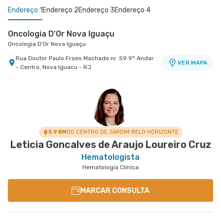
Endereço 1
Endereço 2
Endereço 3
Endereço 4
Oncologia D'Or Nova Iguaçu
Oncologia D'Or Nova Iguaçu
Rua Doutor Paulo Froes Machado nr. 59 9° Andar
VER MAPA
- Centro, Nova Iguacu - RJ
Oncologia D'Or Campo Grande- Centro Medico
Oncologia D'Or Caxias
Oncologia D'Or Tijuca
Oncologia D'Or Campo Grande
Oncologia D'Or Caxias
Oncologia D'Or Tijuca
Rua Agostinho Coelho nr. 49 Sala 207 e 305 -
Avenida Perimetral Marechal Floriano nr. 73 -
Rua Engenheiro Enaldo Cravo Peixoto nr. 105 Loja
VER MAPA
VER MAPA
Campo Grande, Rio de Janeiro - RJ
Jardim Vinte e Cinco de Agosto, Duque de
A - Tijuca, Rio de Janeiro - RJ
VER MAPA
Caxias - RJ
5.9 KM
DO CENTRO DE JARDIM BELO HORIZONTE
Leticia Goncalves de Araujo Loureiro Cruz
Hematologista
Hematologia Clinica
MARCAR CONSULTA