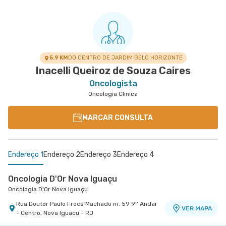
5.9 KM
DO CENTRO DE JARDIM BELO HORIZONTE
Inacelli Queiroz de Souza Caires
Oncologista
Oncologia Clinica
MARCAR CONSULTA
Endereço 1
Endereço 2
Endereço 3
Endereço 4
Oncologia D'Or Nova Iguaçu
Oncologia D'Or Nova Iguaçu
Rua Doutor Paulo Froes Machado nr. 59 9° Andar
VER MAPA
- Centro, Nova Iguacu - RJ
Oncologia D'Or Campo Grande- Centro Medico
Oncologia D'Or Analia Franco
Oncologia D'Or Santa Cruz