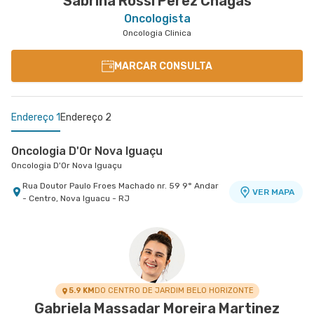
Sabrina Rossi Perez Chagas
Oncologista
Oncologia Clinica
MARCAR CONSULTA
Endereço 1
Endereço 2
Oncologia D'Or Nova Iguaçu
Oncologia D'Or Nova Iguaçu
Rua Doutor Paulo Froes Machado nr. 59 9° Andar
VER MAPA
- Centro, Nova Iguacu - RJ
Oncologia Quinta D'Or
Oncologia Quinta D'Or
Rua Almirante Baltazar nr. 467 2° Andar - Sao
VER MAPA
Cristovao, Rio de Janeiro - RJ
5.9 KM
DO CENTRO DE JARDIM BELO HORIZONTE
Gabriela Massadar Moreira Martinez