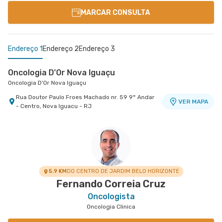
MARCAR CONSULTA
Endereço 1
Endereço 2
Endereço 3
Oncologia D'Or Nova Iguaçu
Oncologia D'Or Nova Iguaçu
Rua Doutor Paulo Froes Machado nr. 59 9° Andar
VER MAPA
- Centro, Nova Iguacu - RJ
Oncologia D'Or Madureira
Centro Médico Norte D'Or- Unidade Madureira
Oncologia D'Or Madureira
Hospital Norte D'Or
Rua Soares Caldeira nr. 142 Lojas A e B -
Rua Soares Caldeira nr. 142 Lojas A e B -
VER MAPA
VER MAPA
Madureira, Rio de Janeiro - RJ
Madureira, Rio de Janeiro - RJ
5.9 KM
DO CENTRO DE JARDIM BELO HORIZONTE
Fernando Correia Cruz
Oncologista
Oncologia Clinica