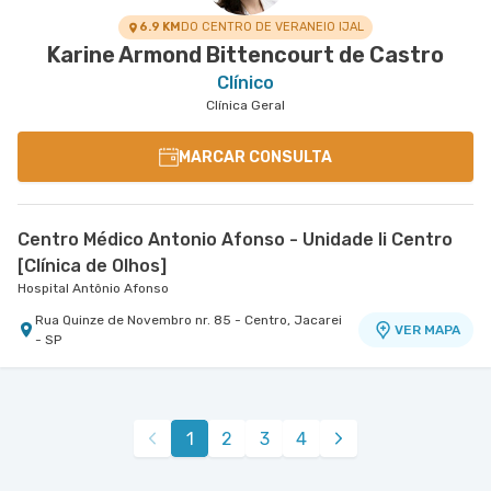
Aquarius, Sao Jose Dos Campos - SP
6.9 KM
DO CENTRO DE VERANEIO IJAL
Karine Armond Bittencourt de Castro
Clínico
Clínica Geral
MARCAR CONSULTA
Centro Médico Antonio Afonso - Unidade Ii Centro
[Clínica de Olhos]
Hospital Antônio Afonso
Rua Quinze de Novembro nr. 85 - Centro, Jacarei
VER MAPA
- SP
1
2
3
4