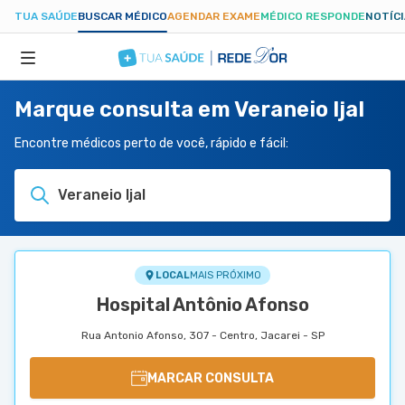
TUA SAÚDE
BUSCAR MÉDICO
AGENDAR EXAME
MÉDICO RESPONDE
NOTÍC
Marque consulta em Veraneio Ijal
ESPECIALIDADES
Encontre médicos perto de você, rápido e fácil:
HOSPITAIS
Veraneio Ijal
TUASAUDE.COM
LOCAL
MAIS PRÓXIMO
Hospital Antônio Afonso
Rua Antonio Afonso, 307 - Centro, Jacarei - SP
MARCAR CONSULTA