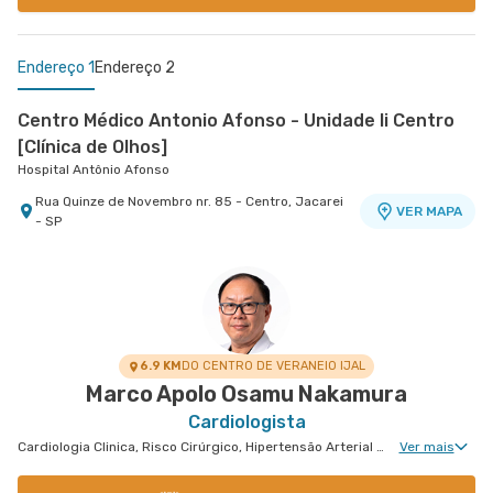
Endereço 1
Endereço 2
Centro Médico Antonio Afonso - Unidade Ii Centro
[Clínica de Olhos]
Hospital Antônio Afonso
Rua Quinze de Novembro nr. 85 - Centro, Jacarei
VER MAPA
- SP
Centro Médico Vivalle - Unidade Carlos Maria
Auricchio
Centro Médico Vivalle
Rua Carlos Maria Auricchio nr. 70 - Jardim
VER MAPA
Aquarius, Sao Jose Dos Campos - SP
6.9 KM
DO CENTRO DE VERANEIO IJAL
Marco Apolo Osamu Nakamura
Cardiologista
Cardiologia Clinica, Risco Cirúrgico, Hipertensão Arterial Refratária, Cardiologia Oncológica
Ver mais