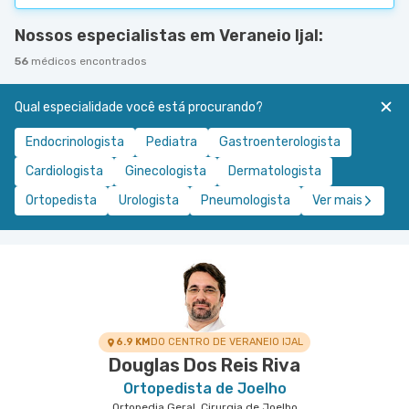
Nossos especialistas em Veraneio Ijal:
56
médicos encontrados
Qual especialidade você está procurando?
Endocrinologista
Pediatra
Gastroenterologista
Cardiologista
Ginecologista
Dermatologista
Ortopedista
Urologista
Pneumologista
Ver mais
6.9 KM
DO CENTRO DE VERANEIO IJAL
Douglas Dos Reis Riva
Ortopedista de Joelho
Ortopedia Geral, Cirurgia de Joelho