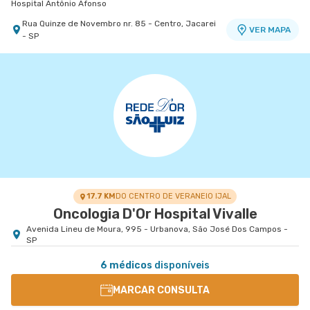
Hospital Antônio Afonso
Rua Quinze de Novembro nr. 85 - Centro, Jacarei
VER MAPA
- SP
Centro Médico Vivalle - Unidade Carlos Maria
Auricchio
Centro Médico Vivalle
Rua Carlos Maria Auricchio nr. 70 - Jardim
VER MAPA
Aquarius, Sao Jose Dos Campos - SP
17.7 KM
DO CENTRO DE VERANEIO IJAL
Oncologia D'Or Hospital Vivalle
Avenida Lineu de Moura, 995 - Urbanova, São José Dos Campos -
SP
6 médicos
disponíveis
MARCAR CONSULTA