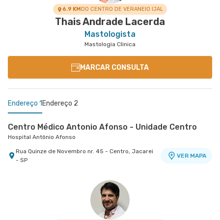
6.9 KM
DO CENTRO DE VERANEIO IJAL
Thais Andrade Lacerda
Mastologista
Mastologia Clinica
MARCAR CONSULTA
Endereço 1
Endereço 2
Centro Médico Antonio Afonso - Unidade Centro
Hospital Antônio Afonso
Rua Quinze de Novembro nr. 45 - Centro, Jacarei
VER MAPA
- SP
Centro Médico Vivalle - Unidade Carlos Maria
Auricchio
Centro Médico Vivalle
Rua Carlos Maria Auricchio nr. 70 - Jardim
VER MAPA
Aquarius, Sao Jose Dos Campos - SP