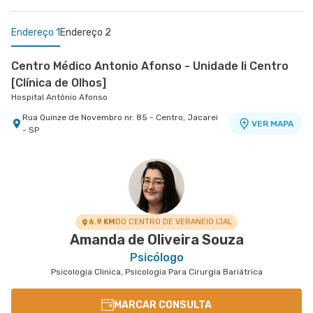
Endereço 1
Endereço 2
Centro Médico Antonio Afonso - Unidade Ii Centro
[Clínica de Olhos]
Hospital Antônio Afonso
Rua Quinze de Novembro nr. 85 - Centro, Jacarei
VER MAPA
- SP
Centro Médico Vivalle - Unidade Carlos Maria
Auricchio
Centro Médico Vivalle
Rua Carlos Maria Auricchio nr. 70 - Jardim
VER MAPA
Aquarius, Sao Jose Dos Campos - SP
6.9 KM
DO CENTRO DE VERANEIO IJAL
Amanda de Oliveira Souza
Psicólogo
Psicologia Clinica, Psicologia Para Cirurgia Bariátrica
MARCAR CONSULTA