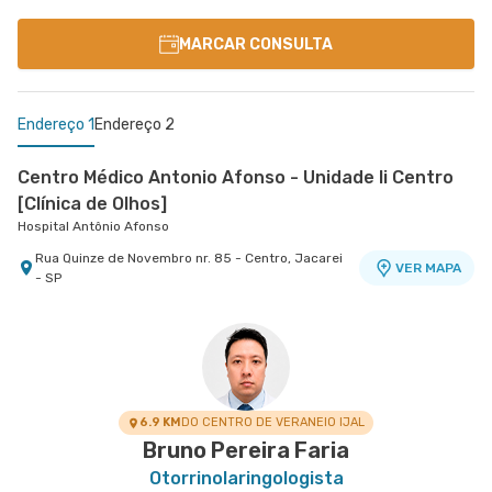
MARCAR CONSULTA
Endereço 1
Endereço 2
Centro Médico Antonio Afonso - Unidade Ii Centro
[Clínica de Olhos]
Hospital Antônio Afonso
Rua Quinze de Novembro nr. 85 - Centro, Jacarei
VER MAPA
- SP
Centro Médico Vivalle - Unidade Carlos Maria
Auricchio
Centro Médico Vivalle
Rua Carlos Maria Auricchio nr. 70 - Jardim
VER MAPA
Aquarius, Sao Jose Dos Campos - SP
6.9 KM
DO CENTRO DE VERANEIO IJAL
Bruno Pereira Faria
Otorrinolaringologista