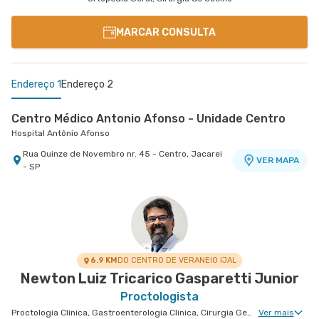
MARCAR CONSULTA
Endereço 1
Endereço 2
Centro Médico Antonio Afonso - Unidade Centro
Hospital Antônio Afonso
Rua Quinze de Novembro nr. 45 - Centro, Jacarei
VER MAPA
- SP
Centro Médico Vivalle - Unidade Carlos Maria
Auricchio
Centro Médico Vivalle
Rua Carlos Maria Auricchio nr. 70 - Jardim
VER MAPA
Aquarius, Sao Jose Dos Campos - SP
6.9 KM
DO CENTRO DE VERANEIO IJAL
Newton Luiz Tricarico Gasparetti Junior
Proctologista
Proctologia Clinica, Gastroenterologia Clinica, Cirurgia Geral, Cirurgia do Aparelho Digestivo, Doenças Inflamatórias Intestinais
Ver mais