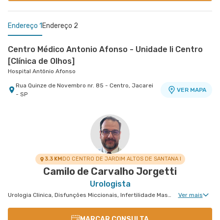
Endereço 1
Endereço 2
Centro Médico Antonio Afonso - Unidade Ii Centro
[Clínica de Olhos]
Hospital Antônio Afonso
Rua Quinze de Novembro nr. 85 - Centro, Jacarei
VER MAPA
- SP
Centro Médico Vivalle - Unidade Carlos Maria
Auricchio
Centro Médico Vivalle
Rua Carlos Maria Auricchio nr. 70 - Jardim
VER MAPA
Aquarius, Sao Jose Dos Campos - SP
3.3 KM
DO CENTRO DE JARDIM ALTOS DE SANTANA I
Camilo de Carvalho Jorgetti
Urologista
Urologia Clinica, Disfunções Miccionais, Infertilidade Masculina, Cirurgia Urológica
Ver mais
MARCAR CONSULTA