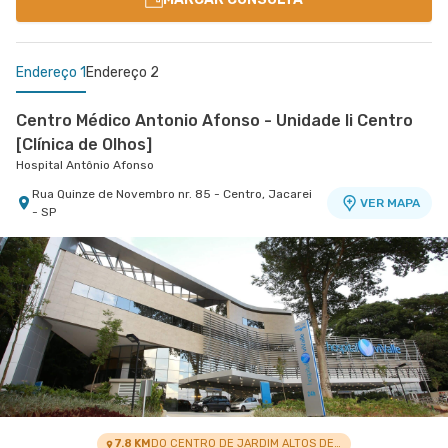
Endereço 1
Endereço 2
Centro Médico Antonio Afonso - Unidade Ii Centro
[Clínica de Olhos]
Hospital Antônio Afonso
Rua Quinze de Novembro nr. 85 - Centro, Jacarei
VER MAPA
- SP
Centro Médico Vivalle - Unidade Carlos Maria
Auricchio
Centro Médico Vivalle
Rua Carlos Maria Auricchio nr. 70 - Jardim
VER MAPA
Aquarius, Sao Jose Dos Campos - SP
7.8 KM
DO CENTRO DE JARDIM ALTOS DE SANTANA I