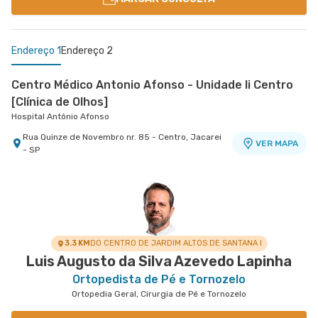
Endereço 1
Endereço 2
Centro Médico Antonio Afonso - Unidade Ii Centro
[Clínica de Olhos]
Hospital Antônio Afonso
Rua Quinze de Novembro nr. 85 - Centro, Jacarei
VER MAPA
- SP
Centro Médico Vivalle - Unidade Carlos Maria
Auricchio
Centro Médico Vivalle
Rua Carlos Maria Auricchio nr. 70 - Jardim
VER MAPA
Aquarius, Sao Jose Dos Campos - SP
3.3 KM
DO CENTRO DE JARDIM ALTOS DE SANTANA I
Luis Augusto da Silva Azevedo Lapinha
Ortopedista de Pé e Tornozelo
Ortopedia Geral, Cirurgia de Pé e Tornozelo