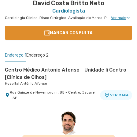
David Costa Britto Neto
Cardiologista
Cardiologia Clinica, Risco Cirúrgico, Avaliação de Marca-Passo, Desfibrilador e Ressincronizador, Arritmologia
Ver mais
MARCAR CONSULTA
Endereço 1
Endereço 2
Centro Médico Antonio Afonso - Unidade Ii Centro
[Clínica de Olhos]
Hospital Antônio Afonso
Rua Quinze de Novembro nr. 85 - Centro, Jacarei
VER MAPA
- SP
Centro Médico Vivalle - Unidade Carlos Maria
Auricchio
Centro Médico Vivalle
Rua Carlos Maria Auricchio nr. 70 - Jardim
VER MAPA
Aquarius, Sao Jose Dos Campos - SP