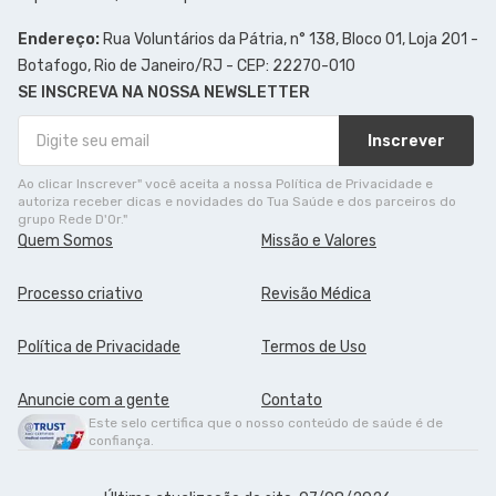
Endereço:
Rua Voluntários da Pátria, n° 138, Bloco 01, Loja 201 -
Botafogo, Rio de Janeiro/RJ - CEP: 22270-010
SE INSCREVA NA NOSSA NEWSLETTER
Inscrever
Ao clicar Inscrever" você aceita a nossa Política de Privacidade e
autoriza receber dicas e novidades do Tua Saúde e dos parceiros do
grupo Rede D'Or."
Quem Somos
Missão e Valores
Processo criativo
Revisão Médica
Política de Privacidade
Termos de Uso
Anuncie com a gente
Contato
Este selo certifica que o nosso conteúdo de saúde é de
confiança.