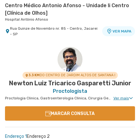
Centro Médico Antonio Afonso - Unidade Ii Centro
[Clínica de Olhos]
Hospital Antônio Afonso
Rua Quinze de Novembro nr. 85 - Centro, Jacarei
VER MAPA
- SP
Centro Médico Vivalle - Unidade Carlos Maria
Auricchio
Centro Médico Vivalle
Rua Carlos Maria Auricchio nr. 70 - Jardim
VER MAPA
Aquarius, Sao Jose Dos Campos - SP
3.3 KM
DO CENTRO DE JARDIM ALTOS DE SANTANA I
Newton Luiz Tricarico Gasparetti Junior
Proctologista
Proctologia Clinica, Gastroenterologia Clinica, Cirurgia Geral, Cirurgia do Aparelho Digestivo, Doenças Inflamatórias Intestinais
Ver mais
MARCAR CONSULTA
Endereço 1
Endereço 2