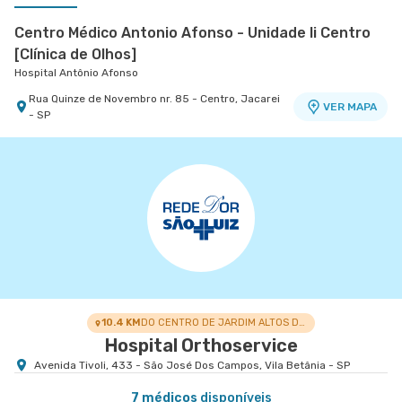
Centro Médico Antonio Afonso - Unidade Ii Centro
[Clínica de Olhos]
Hospital Antônio Afonso
Rua Quinze de Novembro nr. 85 - Centro, Jacarei
VER MAPA
- SP
Centro Médico Vivalle - Unidade Carlos Maria
Auricchio
Centro Médico Vivalle
Rua Carlos Maria Auricchio nr. 70 - Jardim
VER MAPA
Aquarius, Sao Jose Dos Campos - SP
10.4 KM
DO CENTRO DE JARDIM ALTOS DE SANTANA I
Hospital Orthoservice
Avenida Tivoli, 433 - São José Dos Campos, Vila Betânia - SP
7 médicos
disponíveis