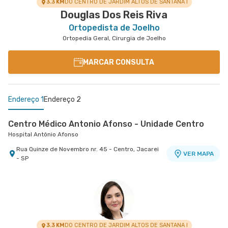
3.3 KM
DO CENTRO DE JARDIM ALTOS DE SANTANA I
Douglas Dos Reis Riva
Ortopedista de Joelho
Ortopedia Geral, Cirurgia de Joelho
MARCAR CONSULTA
Endereço 1
Endereço 2
Centro Médico Antonio Afonso - Unidade Centro
Hospital Antônio Afonso
Rua Quinze de Novembro nr. 45 - Centro, Jacarei
VER MAPA
- SP
Centro Médico Vivalle - Unidade Carlos Maria
Auricchio
Centro Médico Vivalle
Rua Carlos Maria Auricchio nr. 70 - Jardim
VER MAPA
Aquarius, Sao Jose Dos Campos - SP
3.3 KM
DO CENTRO DE JARDIM ALTOS DE SANTANA I