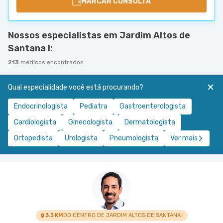
MARCAR CONSULTA
Nossos especialistas em Jardim Altos de
Santana I:
213
médicos encontrados
Qual especialidade você está procurando?
Endocrinologista
Pediatra
Gastroenterologista
Cardiologista
Ginecologista
Dermatologista
Ortopedista
Urologista
Pneumologista
Ver mais
3.3 KM
DO CENTRO DE JARDIM ALTOS DE SANTANA I