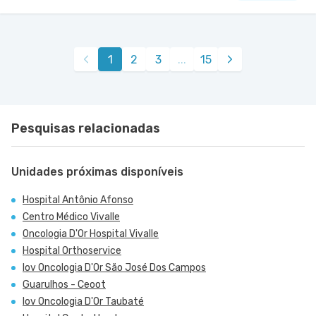
Centro Médico Vivalle - Unidade Carlos Maria
Auricchio
Centro Médico Vivalle
1
2
3
...
15
Rua Carlos Maria Auricchio nr. 70 - Jardim
VER MAPA
Aquarius, Sao Jose Dos Campos - SP
Pesquisas relacionadas
Unidades próximas disponíveis
Hospital Antônio Afonso
Centro Médico Vivalle
Oncologia D'Or Hospital Vivalle
Hospital Orthoservice
Iov Oncologia D'Or São José Dos Campos
Guarulhos - Ceoot
Iov Oncologia D'Or Taubaté