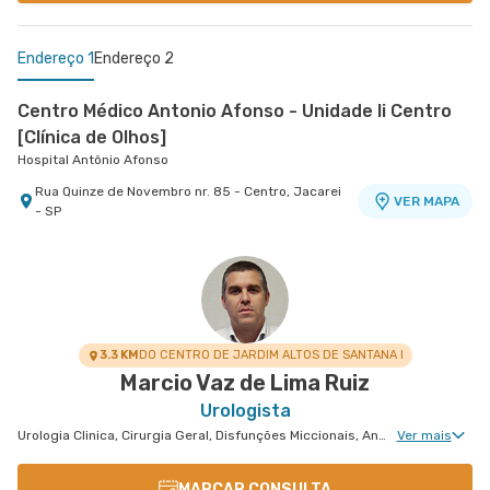
Endereço 1
Endereço 2
Centro Médico Antonio Afonso - Unidade Ii Centro
[Clínica de Olhos]
Hospital Antônio Afonso
Rua Quinze de Novembro nr. 85 - Centro, Jacarei
VER MAPA
- SP
Centro Médico Vivalle - Unidade Carlos Maria
Auricchio
Centro Médico Vivalle
Rua Carlos Maria Auricchio nr. 70 - Jardim
VER MAPA
Aquarius, Sao Jose Dos Campos - SP
3.3 KM
DO CENTRO DE JARDIM ALTOS DE SANTANA I
Marcio Vaz de Lima Ruiz
Urologista
Urologia Clinica, Cirurgia Geral, Disfunções Miccionais, Andrologia, Infertilidade Masculina, Urologia Oncológica
Ver mais
MARCAR CONSULTA