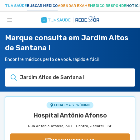
TUA SAÚDE
BUSCAR MÉDICO
AGENDAR EXAME
MÉDICO RESPONDE
NOTÍC
Marque consulta em Jardim Altos
ESPECIALIDADES
de Santana I
HOSPITAIS
Encontre médicos perto de você, rápido e fácil:
Jardim Altos de Santana I
TUASAUDE.COM
LOCAL
MAIS PRÓXIMO
Hospital Antônio Afonso
Rua Antonio Afonso, 307 - Centro, Jacarei - SP