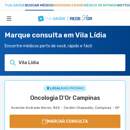
TUA SAÚDE
BUSCAR MÉDICO
AGENDAR EXAME
MÉDICO RESPONDE
NOTÍC
Marque consulta em Vila Lídia
ESPECIALIDADES
Encontre médicos perto de você, rápido e fácil:
HOSPITAIS
Vila Lídia
TUASAUDE.COM
LOCAL
MAIS PRÓXIMO
Oncologia D'Or Campinas
Avenida Andrade Neves, 863 - Jardim Chapadão, Campinas - SP
MARCAR CONSULTA