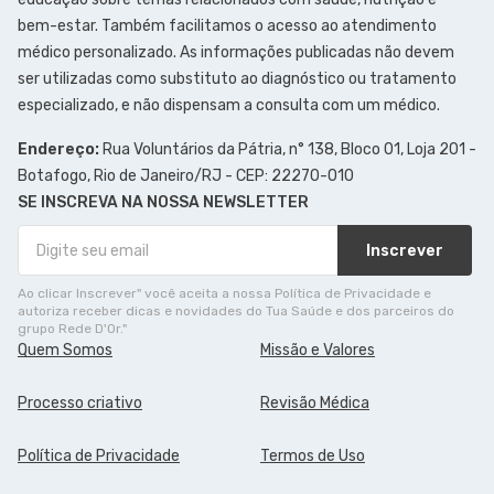
bem-estar. Também facilitamos o acesso ao atendimento
médico personalizado. As informações publicadas não devem
ser utilizadas como substituto ao diagnóstico ou tratamento
especializado, e não dispensam a consulta com um médico.
Endereço:
Rua Voluntários da Pátria, n° 138, Bloco 01, Loja 201 -
Botafogo, Rio de Janeiro/RJ - CEP: 22270-010
SE INSCREVA NA NOSSA NEWSLETTER
Inscrever
Ao clicar Inscrever" você aceita a nossa Política de Privacidade e
autoriza receber dicas e novidades do Tua Saúde e dos parceiros do
grupo Rede D'Or."
Quem Somos
Missão e Valores
Processo criativo
Revisão Médica
Política de Privacidade
Termos de Uso