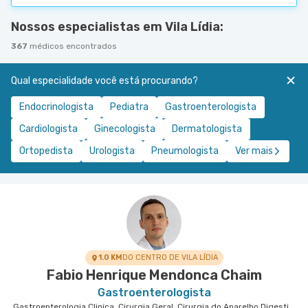
Nossos especialistas em Vila Lídia:
367
médicos encontrados
Qual especialidade você está procurando?
Endocrinologista
Pediatra
Gastroenterologista
Cardiologista
Ginecologista
Dermatologista
Ortopedista
Urologista
Pneumologista
Ver mais
1.0 KM
DO CENTRO DE VILA LÍDIA
Fabio Henrique Mendonca Chaim
Gastroenterologista
Gastroenterologia Clinica, Cirurgia Geral, Cirurgia do Aparelho Digestivo