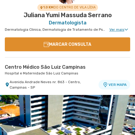
1.0 KM
DO CENTRO DE VILA LÍDIA
Juliana Yumi Massuda Serrano
Dermatologista
Dermatologia Clinica, Dermatologia de Tratamento de Psoríase, Dermatologia Tratamento de Dermatite Atópica, Dermatologiatratamento de Urticária Crônica, Dermatologia de Tratamento de Hidradenite
Ver mais
MARCAR CONSULTA
Centro Médico São Luiz Campinas
Hospital e Maternidade São Luiz Campinas
Avenida Andrade Neves nr. 863 - Centro,
VER MAPA
Campinas - SP