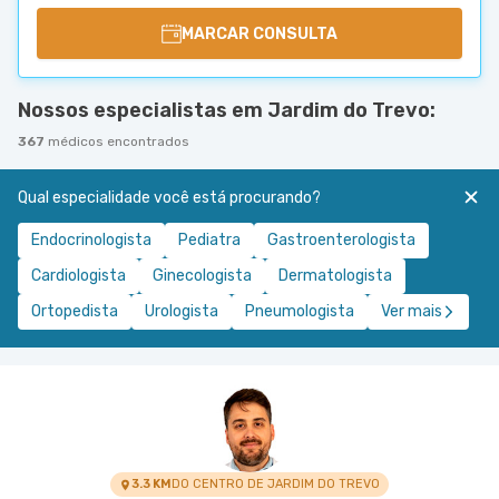
MARCAR CONSULTA
Nossos especialistas em Jardim do Trevo:
367
médicos encontrados
Qual especialidade você está procurando?
Endocrinologista
Pediatra
Gastroenterologista
Cardiologista
Ginecologista
Dermatologista
Ortopedista
Urologista
Pneumologista
Ver mais
3.3 KM
DO CENTRO DE JARDIM DO TREVO