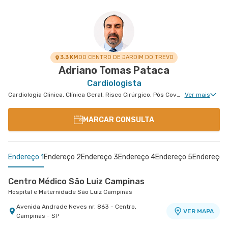
3.3 KM
DO CENTRO DE JARDIM DO TREVO
Adriano Tomas Pataca
Cardiologista
Cardiologia Clinica, Clínica Geral, Risco Cirúrgico, Pós Covid, Hipertensão Arterial Refratária
Ver mais
MARCAR CONSULTA
Endereço 1
Endereço 2
Endereço 3
Endereço 4
Endereço 5
Endereço 
Centro Médico São Luiz Campinas
Hospital e Maternidade São Luiz Campinas
Avenida Andrade Neves nr. 863 - Centro,
VER MAPA
Campinas - SP
Centro Médico Marechal - Osasco
Centro Médico São Luiz Morumbi - Unidade Oscar
Centro Médico Central do Tatuapé - Unidade
Centro Médico Villa Lobos - Unidade Oratório
Centro Medico São Luiz Analia Franco - Unidade
Centro Medico Central Leste Ii - Unidade