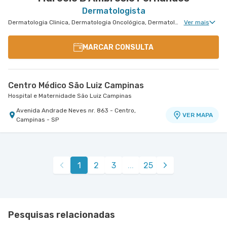
Dermatologista
Dermatologia Clinica, Dermatologia Oncológica, Dermatologia Pediátrica, Dermatologia Tricologia, Dermatologia de Tratamento de Psoríase, Dermatologia Tratamento de Dermatite Atópica, Dermatologiatratamento de Urticária Crônica, Dermatologia de Tratamento de Hidradenite
Ver mais
MARCAR CONSULTA
Centro Médico São Luiz Campinas
Hospital e Maternidade São Luiz Campinas
Avenida Andrade Neves nr. 863 - Centro,
VER MAPA
Campinas - SP
1
2
3
...
25
Pesquisas relacionadas