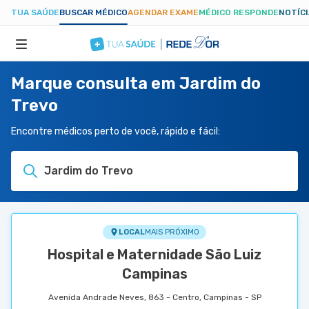
TUA SAÚDE
BUSCAR MÉDICO
AGENDAR EXAME
MÉDICO RESPONDE
NOTÍC
Marque consulta em Jardim do
ESPECIALIDADES
Trevo
HOSPITAIS
Encontre médicos perto de você, rápido e fácil:
Jardim do Trevo
TUASAUDE.COM
LOCAL
MAIS PRÓXIMO
Hospital e Maternidade São Luiz
Campinas
Avenida Andrade Neves, 863 - Centro, Campinas - SP