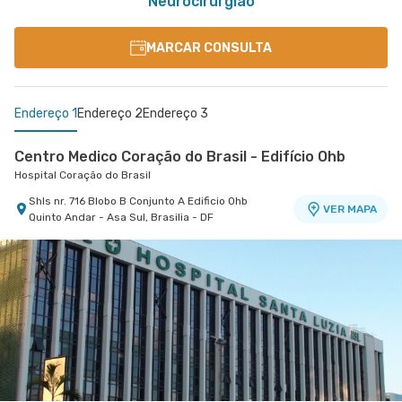
Neurocirurgião
MARCAR CONSULTA
Endereço 1
Endereço 2
Endereço 3
Centro Medico Coração do Brasil - Edifício Ohb
Hospital Coração do Brasil
Shls nr. 716 Blobo B Conjunto A Edificio Ohb
VER MAPA
Quinto Andar - Asa Sul, Brasilia - DF
Centro Médico Df Star
Centro Médico Santa Helena - Unidade Biosphere
Hospital Df Star
Hospital Santa Helena
Shln nr. S/N Lote 9 Bloco G Edifício Biosphere -
Sgas nr. 914 - Asa Sul, Brasilia - DF
VER MAPA
VER MAPA
Asa Norte, Brasilia - DF