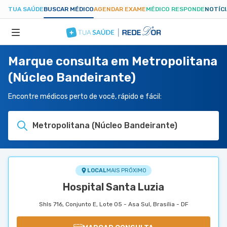
TUA SAÚDE
BUSCAR MÉDICO
AGENDAR EXAME
MÉDICO RESPONDE
NOTÍC
Marque consulta em Metropolitana
ESPECIALIDADES
(Núcleo Bandeirante)
HOSPITAIS
Encontre médicos perto de você, rápido e fácil:
Metropolitana (Núcleo Bandeirante)
TUASAUDE.COM
LOCAL
MAIS PRÓXIMO
Hospital Santa Luzia
Shls 716, Conjunto E, Lote 05 - Asa Sul, Brasília - DF