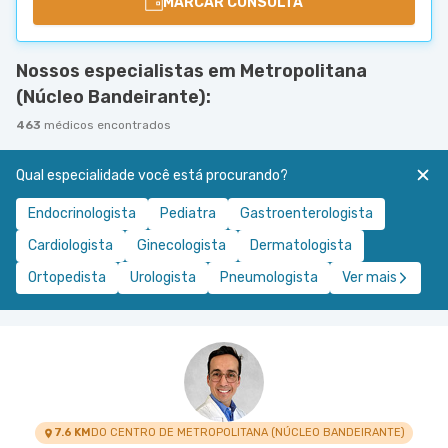
MARCAR CONSULTA
Nossos especialistas em Metropolitana
(Núcleo Bandeirante):
463
médicos encontrados
Qual especialidade você está procurando?
Endocrinologista
Pediatra
Gastroenterologista
Cardiologista
Ginecologista
Dermatologista
Ortopedista
Urologista
Pneumologista
Ver mais
7.6 KM
DO CENTRO DE METROPOLITANA (NÚCLEO BANDEIRANTE)