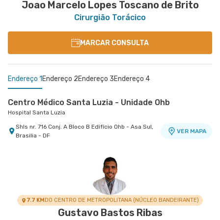
Joao Marcelo Lopes Toscano de Brito
Cirurgião Torácico
MARCAR CONSULTA
Endereço 1
Endereço 2
Endereço 3
Endereço 4
Centro Médico Santa Luzia - Unidade Ohb
Hospital Santa Luzia
Shls nr. 716 Conj. A Bloco B Edifício Ohb - Asa Sul,
VER MAPA
Brasilia - DF
Centro Medico Coração do Brasil - Edifício Ohb
Centro Médico Df Star
Centro Médico Santa Helena - Unidade Asa Norte
Hospital Coração do Brasil
Hospital Df Star
Hospital Santa Helena
Shls nr. 716 Blobo B Conjunto A Edificio Ohb
Shln nr. 516 Conj. D Subsolo - Asa Norte, Brasilia -
Sgas nr. 914 - Asa Sul, Brasilia - DF
VER MAPA
VER MAPA
VER MAPA
Quinto Andar - Asa Sul, Brasilia - DF
DF
7.7 KM
DO CENTRO DE METROPOLITANA (NÚCLEO BANDEIRANTE)
Gustavo Bastos Ribas