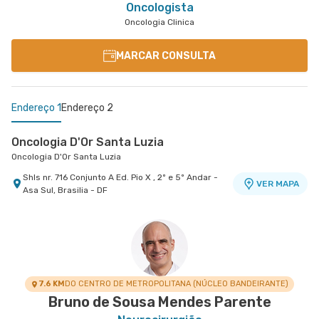
Oncologista
Oncologia Clinica
MARCAR CONSULTA
Endereço 1
Endereço 2
Oncologia D'Or Santa Luzia
Oncologia D'Or Santa Luzia
Shls nr. 716 Conjunto A Ed. Pio X , 2º e 5º Andar -
VER MAPA
Asa Sul, Brasilia - DF
Oncologia D'Or Santa Helena
Oncologia D'Or Santa Helena
Shln nr. S/N Lote 9 Bloco B, Edifício Biosphere
VER MAPA
3ºandar - Asa Norte, Brasilia - DF
7.6 KM
DO CENTRO DE METROPOLITANA (NÚCLEO BANDEIRANTE)
Bruno de Sousa Mendes Parente