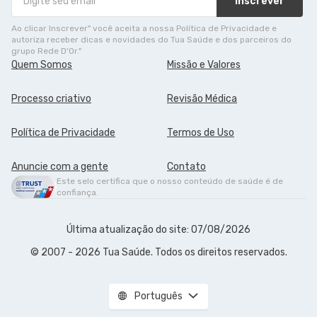
Inscrever
Ao clicar Inscrever" você aceita a nossa Política de Privacidade e
autoriza receber dicas e novidades do Tua Saúde e dos parceiros do
grupo Rede D'Or."
Quem Somos
Missão e Valores
Processo criativo
Revisão Médica
Política de Privacidade
Termos de Uso
Anuncie com a gente
Contato
Este selo certifica que o nosso conteúdo de saúde é de
confiança.
Última atualização do site: 07/08/2026
© 2007 - 2026 Tua Saúde. Todos os direitos reservados.
Português