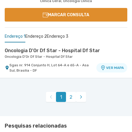
Clínica Geral, Oncologia Clinica
MARCAR CONSULTA
Endereço 1
Endereço 2
Endereço 3
Oncologia D'Or Df Star - Hospital Df Star
Oncologia D'Or Df Star - Hospital Df Star
Sgas nr. 914 Conjunto H, Lot 64-A e 65-A - Asa
VER MAPA
Sul, Brasilia - DF
Centro Médico Df Star
Oncologia D'Or Df Star - Centro Médico
Hospital Df Star
Oncologia D'Or Santa Helena
Sgas nr. 914 Atendimento Na Oncologia D'Or Df
Sgas nr. 914 - Asa Sul, Brasilia - DF
VER MAPA
VER MAPA
1
2
Star - Asa Sul, Brasilia - DF
Pesquisas relacionadas