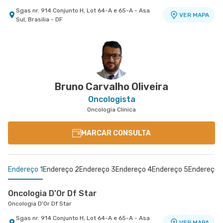
Sgas nr. 914 Conjunto H, Lot 64-A e 65-A - Asa
VER MAPA
Sul, Brasilia - DF
Oncologia D'Or Df Star - Hospital Df Star
Oncologia D'Or Santa Luzia
Oncologia D'Or Df Star - Centro Médico
Oncologia D'Or Df Star - Hospital Df Star
Oncologia D'Or Santa Luzia
Oncologia D'Or Santa Helena
Sgas nr. 914 Conjunto H, Lot 64-A e 65-A - Asa
Shls nr. 716 Conjunto A Ed. Pio X , 2º e 5º Andar -
Sgas nr. 914 Atendimento Na Oncologia D'Or Df
VER MAPA
VER MAPA
VER MAPA
Sul, Brasilia - DF
Asa Sul, Brasilia - DF
Star - Asa Sul, Brasilia - DF
Bruno Carvalho Oliveira
Oncologista
Oncologia Clinica
MARCAR CONSULTA
Endereço 1
Endereço 2
Endereço 3
Endereço 4
Endereço 5
Endereço 
Oncologia D'Or Df Star
Oncologia D'Or Df Star
Sgas nr. 914 Conjunto H, Lot 64-A e 65-A - Asa
VER MAPA