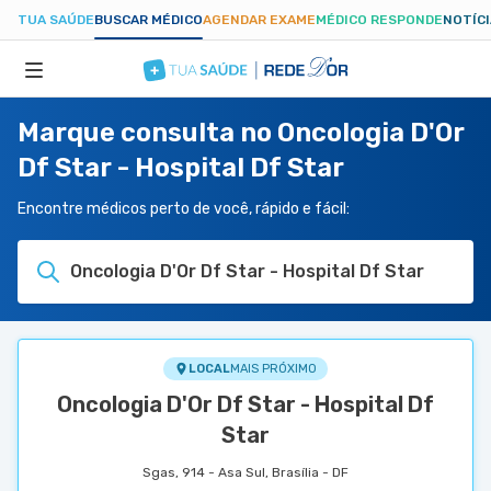
TUA SAÚDE
BUSCAR MÉDICO
AGENDAR EXAME
MÉDICO RESPONDE
NOTÍC
Marque consulta no Oncologia D'Or
ESPECIALIDADES
Df Star - Hospital Df Star
HOSPITAIS
Encontre médicos perto de você, rápido e fácil:
Oncologia D'Or Df Star - Hospital Df Star
TUASAUDE.COM
LOCAL
MAIS PRÓXIMO
Oncologia D'Or Df Star - Hospital Df
Star
Sgas, 914 - Asa Sul, Brasília - DF