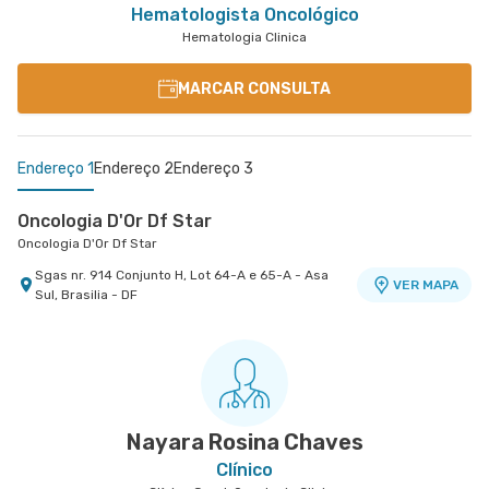
Hematologista Oncológico
Hematologia Clinica
MARCAR CONSULTA
Endereço 1
Endereço 2
Endereço 3
Oncologia D'Or Df Star
Oncologia D'Or Df Star
Sgas nr. 914 Conjunto H, Lot 64-A e 65-A - Asa
VER MAPA
Sul, Brasilia - DF
Oncologia D'Or Df Star - Hospital Df Star
Oncologia D'Or Df Star - Centro Médico
Oncologia D'Or Df Star - Hospital Df Star
Oncologia D'Or Santa Helena
Sgas nr. 914 Conjunto H, Lot 64-A e 65-A - Asa
Sgas nr. 914 Atendimento Na Oncologia D'Or Df
VER MAPA
VER MAPA
Sul, Brasilia - DF
Star - Asa Sul, Brasilia - DF
Nayara Rosina Chaves
Clínico