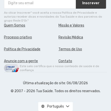
Inscrever
Ao clicar Inscrever" você aceita a nossa Política de Privacidade e
autoriza receber dicas e novidades do Tua Saúde e dos parceiros do
grupo Rede D'Or."
Quem Somos
Missão e Valores
Processo criativo
Revisão Médica
Política de Privacidade
Termos de Uso
Anuncie com a gente
Contato
Este selo certifica que o nosso conteúdo de saúde é de
confiança.
Última atualização do site: 06/08/2026
© 2007 - 2026 Tua Saúde. Todos os direitos reservados.
Português