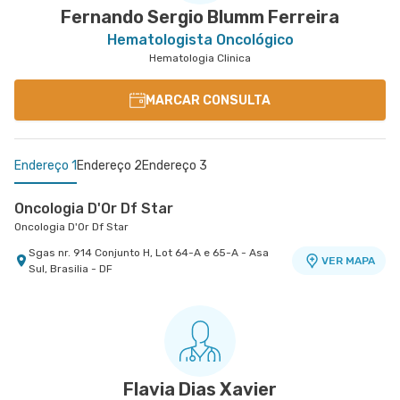
Fernando Sergio Blumm Ferreira
Hematologista Oncológico
Hematologia Clinica
MARCAR CONSULTA
Endereço 1
Endereço 2
Endereço 3
Oncologia D'Or Df Star
Oncologia D'Or Df Star
Sgas nr. 914 Conjunto H, Lot 64-A e 65-A - Asa
VER MAPA
Sul, Brasilia - DF
Oncologia D'Or Df Star - Hospital Df Star
Oncologia D'Or Df Star - Centro Médico
Oncologia D'Or Df Star - Hospital Df Star
Oncologia D'Or Santa Helena
Sgas nr. 914 Conjunto H, Lot 64-A e 65-A - Asa
Sgas nr. 914 Atendimento Na Oncologia D'Or Df
VER MAPA
VER MAPA
Sul, Brasilia - DF
Star - Asa Sul, Brasilia - DF
Flavia Dias Xavier