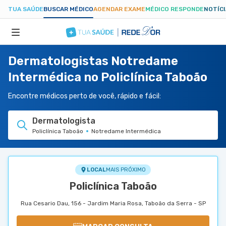
TUA SAÚDE
BUSCAR MÉDICO
AGENDAR EXAME
MÉDICO RESPONDE
NOTÍC
Dermatologistas Notredame
ESPECIALIDADES
Intermédica no Policlínica Taboão
HOSPITAIS
Encontre médicos perto de você, rápido e fácil:
Dermatologista
TUASAUDE.COM
Policlínica Taboão
Notredame Intermédica
LOCAL
MAIS PRÓXIMO
Policlínica Taboão
Rua Cesario Dau, 156 - Jardim Maria Rosa, Taboão da Serra - SP