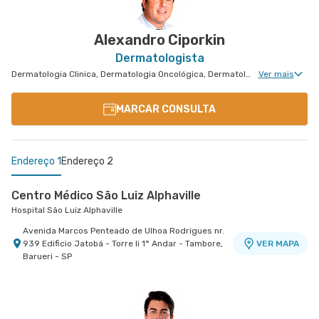
Alexandro Ciporkin
Dermatologista
Dermatologia Clinica, Dermatologia Oncológica, Dermatologia de Tratamento de Psoríase, Dermatologiatratamento de Urticária Crônica, Dermatologia de Tratamento de Hidradenite, Dermatologia Tratamento de Dermatite Atópica
Ver mais
MARCAR CONSULTA
Endereço 1
Endereço 2
Centro Médico São Luiz Alphaville
Hospital São Luiz Alphaville
Avenida Marcos Penteado de Ulhoa Rodrigues nr.
939 Edificio Jatobá - Torre Ii 1° Andar - Tambore,
VER MAPA
Barueri - SP
Cemed Dionísia
Hospital São Luiz Osasco
Avenida Dionysia Alves Barreto nr. 678 - Vila
VER MAPA