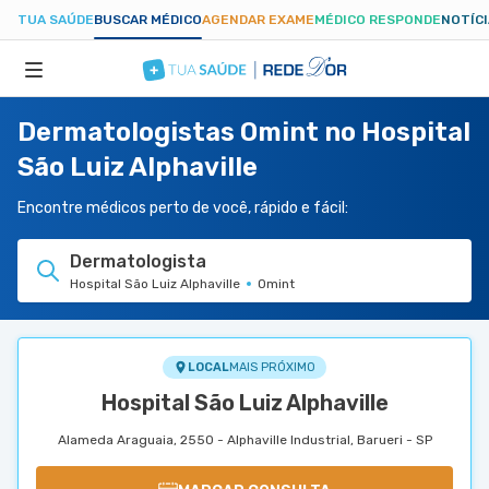
TUA SAÚDE
BUSCAR MÉDICO
AGENDAR EXAME
MÉDICO RESPONDE
NOTÍC
Dermatologistas Omint no Hospital
ESPECIALIDADES
São Luiz Alphaville
HOSPITAIS
Encontre médicos perto de você, rápido e fácil:
Dermatologista
TUASAUDE.COM
Hospital São Luiz Alphaville
Omint
LOCAL
MAIS PRÓXIMO
Hospital São Luiz Alphaville
Alameda Araguaia, 2550 - Alphaville Industrial, Barueri - SP