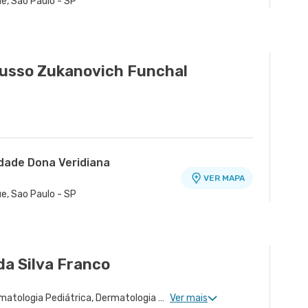
ue, Sao Paulo - SP
Russo Zukanovich Funchal
idade Dona Veridiana
VER MAPA
ue, Sao Paulo - SP
da Silva Franco
Dermatologia Clinica, Dermatologia Pediátrica, Dermatologia Oncológica, Dermatologia de Tratamento de Hidradenite, Dermatologiatratamento de Urticária Crônica, Dermatologia de Tratamento de Psoríase, Dermatologia Tratamento de Dermatite Atópica
Ver mais