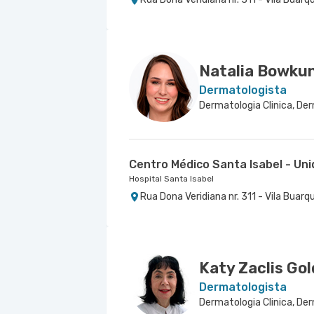
Centro Médico São Luiz Jabaqua
Hospital São Luiz Jabaquara
Rua Das Perobas nr. 266 - Jabaquara, 
Natalia Bowku
Dermatologista
Centro Médico Santa Isabel - Un
Hospital Santa Isabel
Rua Dona Veridiana nr. 311 - Vila Buarq
Katy Zaclis Go
Dermatologista