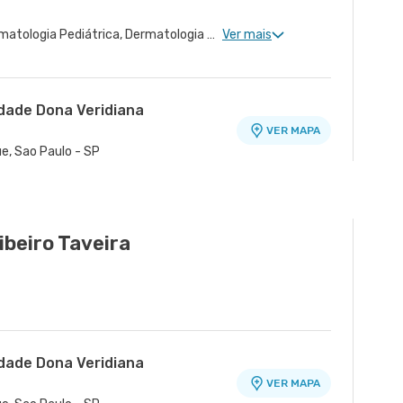
Dermatologia Clinica, Dermatologia Pediátrica, Dermatologia Tratamento de Dermatite Atópica
Ver mais
idade Dona Veridiana
VER MAPA
ue, Sao Paulo - SP
ibeiro Taveira
idade Dona Veridiana
VER MAPA