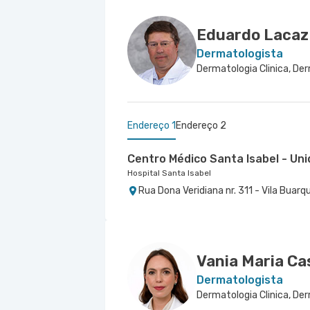
Eduardo Lacaz
Dermatologista
Endereço 1
Endereço 2
Centro Médico Santa Isabel - Un
Hospital Santa Isabel
Rua Dona Veridiana nr. 311 - Vila Buarq
Centro Médico São Luiz Itaim - U
Hospital São Luiz Itaim
Rua Doutor Alceu de Campos Rodrigues 
Conceicao, Sao Paulo - SP
Vania Maria Ca
Dermatologista