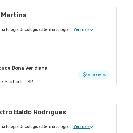
 Martins
Dermatologia Clinica, Dermatologia Oncológica, Dermatologia de Tratamento de Hidradenite, Dermatologia Tratamento de Dermatite Atópica, Dermatologia de Tratamento de Psoríase, Dermatologiatratamento de Urticária Crônica
Ver mais
idade Dona Veridiana
VER MAPA
ue, Sao Paulo - SP
nidade Healthplace
VER MAPA
nr. 229 Conj. 807 8º Andar - Vila Nova
stro Baldo Rodrigues
Dermatologia Clinica, Dermatologia Oncológica, Dermatologia de Tratamento de Hidradenite, Dermatologiatratamento de Urticária Crônica, Dermatologia Tratamento de Dermatite Atópica
Ver mais