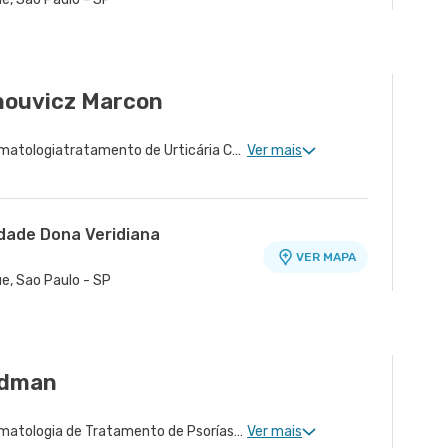
ra - Unidade Peróbas
VER MAPA
Sao Paulo - SP
nouvicz Marcon
Dermatologia Clinica, Dermatologiatratamento de Urticária Crônica, Dermatologia de Tratamento de Hidradenite, Dermatologia Tratamento de Dermatite Atópica, Dermatologia de Tratamento de Psoríase
Ver mais
idade Dona Veridiana
VER MAPA
ue, Sao Paulo - SP
ldman
Dermatologia Clinica, Dermatologia de Tratamento de Psoríase, Dermatologia Tratamento de Dermatite Atópica, Dermatologia de Tratamento de Hidradenite
Ver mais