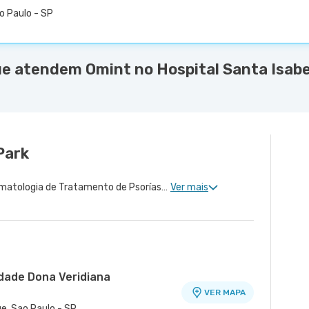
ão Paulo - SP
e atendem Omint no Hospital Santa Isabe
Park
Dermatologia Clinica, Dermatologia de Tratamento de Psoríase, Dermatologia Tratamento de Dermatite Atópica, Dermatologiatratamento de Urticária Crônica, Dermatologia de Tratamento de Hidradenite
Ver mais
idade Dona Veridiana
VER MAPA
ue, Sao Paulo - SP