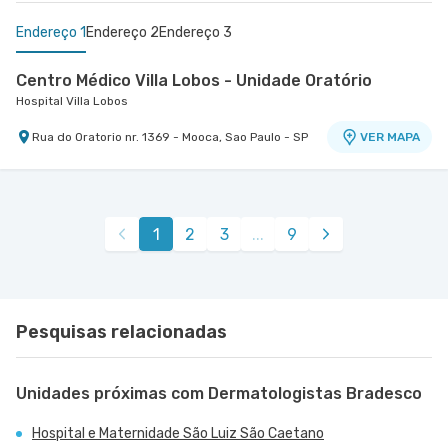
Endereço 1
Endereço 2
Endereço 3
Centro Médico Villa Lobos - Unidade Oratório
Hospital Villa Lobos
Rua do Oratorio nr. 1369 - Mooca, Sao Paulo - SP
VER MAPA
Centro Médico São Luiz Anália Franco - Unidade
Centro Médico Brasil Santo Andre - Unidade
Francisco Marengo
Shopping Abc
Hospital e Maternidade São Luiz Anália Franco
Hospital Brasil Santo André
1
2
3
...
9
Rua Francisco Marengo nr. 955 Térreo e 11°
Avenida Pereira Barreto nr. 42 Loja 123 Shopping
VER MAPA
VER MAPA
Andar - Tatuape, Sao Paulo - SP
Abc 1 Piso - Vila Gilda, Santo Andre - SP
Pesquisas relacionadas
Unidades próximas com Dermatologistas Bradesco
Hospital e Maternidade São Luiz São Caetano