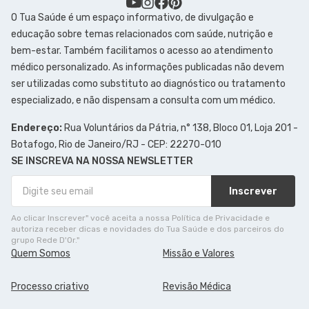
O Tua Saúde é um espaço informativo, de divulgação e
educação sobre temas relacionados com saúde, nutrição e
bem-estar. Também facilitamos o acesso ao atendimento
médico personalizado. As informações publicadas não devem
ser utilizadas como substituto ao diagnóstico ou tratamento
especializado, e não dispensam a consulta com um médico.
Endereço:
Rua Voluntários da Pátria, n° 138, Bloco 01, Loja 201 -
Botafogo, Rio de Janeiro/RJ - CEP: 22270-010
SE INSCREVA NA NOSSA NEWSLETTER
Inscrever
Ao clicar Inscrever" você aceita a nossa Política de Privacidade e
autoriza receber dicas e novidades do Tua Saúde e dos parceiros do
grupo Rede D'Or."
Quem Somos
Missão e Valores
Processo criativo
Revisão Médica