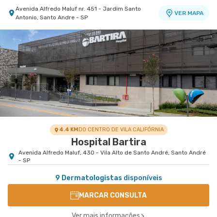
Avenida Alfredo Maluf nr. 451 - Jardim Santo
VER MAPA
Antonio, Santo Andre - SP
Centro Médico São Bernardo - Unidade Álvaro
Guimarães
Hospital São Luiz São Bernardo
Avenida Alvaro Guimaraes nr. 3033 - Assuncao,
VER MAPA
Sao Bernardo do Campo - SP
4.4 KM
DO CENTRO DE VILA CALIFÓRNIA
Hospital Bartira
Avenida Alfredo Maluf, 430 - Vila Alto de Santo André, Santo André
- SP
9 Dermatologistas
disponíveis
MARCAR CONSULTA
Ver mais informações