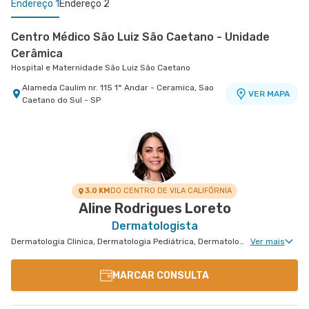
Endereço 1
Endereço 2
Centro Médico São Luiz São Caetano - Unidade
Cerâmica
Hospital e Maternidade São Luiz São Caetano
Alameda Caulim nr. 115 1° Andar - Ceramica, Sao
VER MAPA
Caetano do Sul - SP
Centro Médico São Bernardo - Unidade Álvaro
Guimarães
Hospital São Luiz São Bernardo
Avenida Alvaro Guimaraes nr. 3033 - Assuncao,
VER MAPA
Sao Bernardo do Campo - SP
3.0 KM
DO CENTRO DE VILA CALIFÓRNIA
Aline Rodrigues Loreto
Dermatologista
Dermatologia Clinica, Dermatologia Pediátrica, Dermatologia Tricologia, Dermatologia de Tratamento de Psoríase, Dermatologiatratamento de Urticária Crônica, Dermatologia de Tratamento de Hidradenite
Ver mais
MARCAR CONSULTA