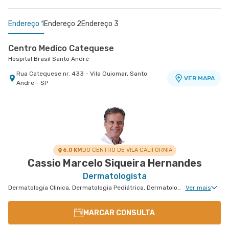
Endereço 1
Endereço 2
Endereço 3
Centro Medico Catequese
Hospital Brasil Santo André
Rua Catequese nr. 433 - Vila Guiomar, Santo
VER MAPA
Andre - SP
Centro Médico Brasil Mauá - Unidade Santos
Centro Médico Ribeirão Pires - Unidade Major
Dumont
Cardim
Hospital Brasil Mauá
Hospital e Maternidade Ribeirão Pires
Rua Santos Dumont nr. 139 - Vila Bocaina, Maua -
Rua Major Cardim nr. 461 - Suissa, Ribeirao Pires
VER MAPA
VER MAPA
SP
- SP
6.0 KM
DO CENTRO DE VILA CALIFÓRNIA
Cassio Marcelo Siqueira Hernandes
Dermatologista
Dermatologia Clinica, Dermatologia Pediátrica, Dermatologia de Tratamento de Psoríase, Dermatologia Tratamento de Dermatite Atópica, Dermatologia de Tratamento de Hidradenite
Ver mais
MARCAR CONSULTA