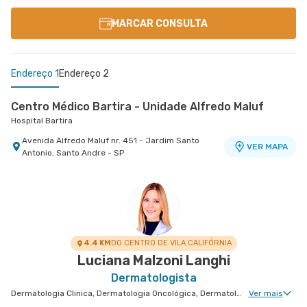
MARCAR CONSULTA
Endereço 1
Endereço 2
Centro Médico Bartira - Unidade Alfredo Maluf
Hospital Bartira
Avenida Alfredo Maluf nr. 451 - Jardim Santo
VER MAPA
Antonio, Santo Andre - SP
Centro Médico Ribeirão Pires - Unidade Major
Cardim
Hospital e Maternidade Ribeirão Pires
Rua Major Cardim nr. 461 - Suissa, Ribeirao Pires
VER MAPA
- SP
4.4 KM
DO CENTRO DE VILA CALIFÓRNIA
Luciana Malzoni Langhi
Dermatologista
Dermatologia Clinica, Dermatologia Oncológica, Dermatologia Pediátrica, Dermatologia de Tratamento de Psoríase, Dermatologia Tratamento de Dermatite Atópica, Dermatologiatratamento de Urticária Crônica, Dermatologia de Tratamento de Hidradenite
Ver mais