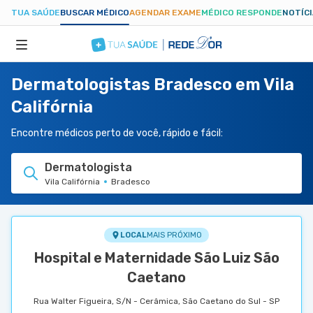
TUA SAÚDE
BUSCAR MÉDICO
AGENDAR EXAME
MÉDICO RESPONDE
NOTÍC
Dermatologistas Bradesco em Vila
ESPECIALIDADES
Califórnia
HOSPITAIS
Encontre médicos perto de você, rápido e fácil:
Dermatologista
TUASAUDE.COM
Vila Califórnia
Bradesco
LOCAL
MAIS PRÓXIMO
Hospital e Maternidade São Luiz São
Caetano
Rua Walter Figueira, S/N - Cerâmica, São Caetano do Sul - SP