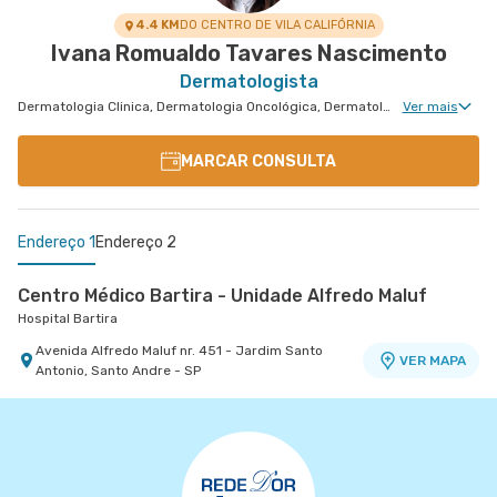
4.4 KM
DO CENTRO DE VILA CALIFÓRNIA
Ivana Romualdo Tavares Nascimento
Dermatologista
Dermatologia Clinica, Dermatologia Oncológica, Dermatologia Pediátrica, Dermatologia de Tratamento de Psoríase, Dermatologia Tratamento de Dermatite Atópica, Dermatologiatratamento de Urticária Crônica, Dermatologia de Tratamento de Hidradenite
Ver mais
MARCAR CONSULTA
Endereço 1
Endereço 2
Centro Médico Bartira - Unidade Alfredo Maluf
Hospital Bartira
Avenida Alfredo Maluf nr. 451 - Jardim Santo
VER MAPA
Antonio, Santo Andre - SP
Centro Médico Brasil Santo Andre - Unidade
Shopping Abc
Hospital Brasil Santo André
Avenida Pereira Barreto nr. 42 Loja 123 Shopping
VER MAPA
Abc 1 Piso - Vila Gilda, Santo Andre - SP