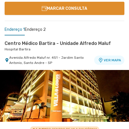
MARCAR CONSULTA
Endereço 1
Endereço 2
Centro Médico Bartira - Unidade Alfredo Maluf
Hospital Bartira
Avenida Alfredo Maluf nr. 451 - Jardim Santo
VER MAPA
Antonio, Santo Andre - SP
Centro Medico Domo Ifor - Unidade Domo
Hospital Ifor
Rua Jose Versolato nr. 101 Centro Médico Domo -
VER MAPA
Bloco A - Centro, Sao Bernardo do Campo - SP