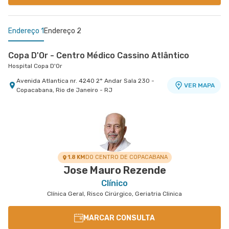
Endereço 1
Endereço 2
Copa D'Or - Centro Médico Cassino Atlântico
Hospital Copa D'Or
Avenida Atlantica nr. 4240 2° Andar Sala 230 -
VER MAPA
Copacabana, Rio de Janeiro - RJ
Centro Médico Copa D'Or- Unidade Salus Flamengo
Salus Flamengo
Rua Dois de Dezembro nr. 38 11º Andar -
VER MAPA
Flamengo, Rio de Janeiro - RJ
1.8 KM
DO CENTRO DE COPACABANA
Jose Mauro Rezende
Clínico
Clínica Geral, Risco Cirúrgico, Geriatria Clinica
MARCAR CONSULTA