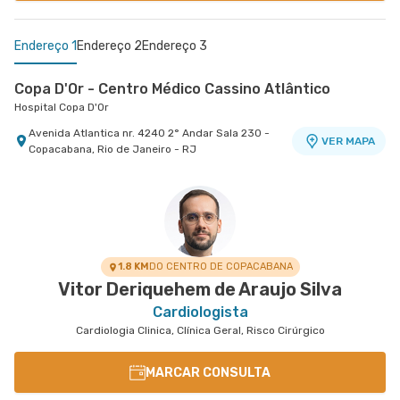
Endereço 1
Endereço 2
Endereço 3
Copa D'Or - Centro Médico Cassino Atlântico
Hospital Copa D'Or
Avenida Atlantica nr. 4240 2° Andar Sala 230 -
VER MAPA
Copacabana, Rio de Janeiro - RJ
Centro Médico Norte D'Or- Unidade Madureira
Centro Médico Rio Barra - Unidade Barra
Hospital Norte D'Or
Rio Barra Ambulatório
Rua Soares Caldeira nr. 142 Lojas A e B -
Rua Augusto Camossa Saldanha nr. 55 2º Andar
VER MAPA
VER MAPA
Madureira, Rio de Janeiro - RJ
- Barra da Tijuca, Rio de Janeiro - RJ
1.8 KM
DO CENTRO DE COPACABANA
Vitor Deriquehem de Araujo Silva
Cardiologista
Cardiologia Clinica, Clínica Geral, Risco Cirúrgico
MARCAR CONSULTA