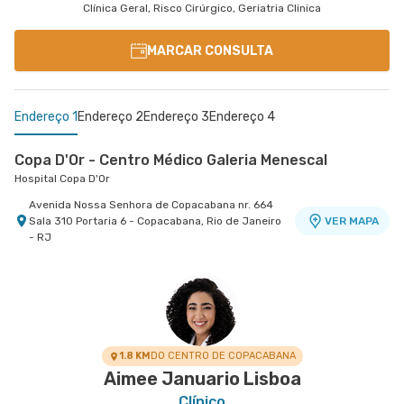
Clínica Geral, Risco Cirúrgico, Geriatria Clinica
MARCAR CONSULTA
Endereço 1
Endereço 2
Endereço 3
Endereço 4
Copa D'Or - Centro Médico Galeria Menescal
Hospital Copa D'Or
Avenida Nossa Senhora de Copacabana nr. 664
Sala 310 Portaria 6 - Copacabana, Rio de Janeiro
VER MAPA
- RJ
Centro Médico Niteroi D'Or- Unidade Icaraí
Centro Médico Rios D'Or- Unidade Freguesia
Centro Médico Rio Barra - Unidade Barra
Hospital Niterói D'Or
Hospital Rios D'Or
Rio Barra Ambulatório
Estrada Dos Tres Rios nr. 1366 - Freguesia
Rua Augusto Camossa Saldanha nr. 55 2º Andar
Rua Mariz e Barros nr. 550 - Icarai, Niteroi - RJ
VER MAPA
VER MAPA
VER MAPA
Jacarepagua, Rio de Janeiro - RJ
- Barra da Tijuca, Rio de Janeiro - RJ
1.8 KM
DO CENTRO DE COPACABANA
Aimee Januario Lisboa
Clínico