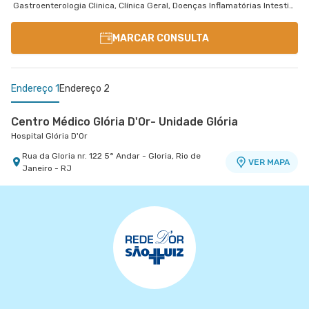
Gastroenterologia Clinica, Clínica Geral, Doenças Inflamatórias Intestinais
MARCAR CONSULTA
Endereço 1
Endereço 2
Centro Médico Glória D'Or- Unidade Glória
Hospital Glória D'Or
Rua da Gloria nr. 122 5° Andar - Gloria, Rio de
VER MAPA
Janeiro - RJ
Centro Médico Balbino - Unidade Olaria
Hospital Balbino
Rua Angelica Mota nr. 90 2º Andar, 3º Andar e 4º
VER MAPA
Andar - Olaria, Rio de Janeiro - RJ