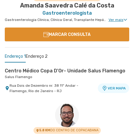
Amanda Saavedra Calé da Costa
Gastroenterologista
Gastroenterologia Clinica, Clínica Geral, Transplante Hepático, Hepatologia
Ver mais
MARCAR CONSULTA
Endereço 1
Endereço 2
Centro Médico Copa D'Or- Unidade Salus Flamengo
Salus Flamengo
Rua Dois de Dezembro nr. 38 11º Andar -
VER MAPA
Flamengo, Rio de Janeiro - RJ
Centro Quinta D'Or - Unidade Quinta Park
Hospital Quinta D'Or
Rua Almirante Baltazar nr. 333 8° Andar - Sao
VER MAPA
Cristovao, Rio de Janeiro - RJ
5.8 KM
DO CENTRO DE COPACABANA