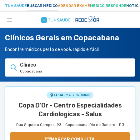
TUA SAÚDE
BUSCAR MÉDICO
AGENDAR EXAME
MÉDICO RESPONDE
NOTÍC
Clínicos Gerais em Copacabana
ESPECIALIDADES
Encontre médicos perto de você, rápido e fácil:
HOSPITAIS
Clínico
Copacabana
TUASAUDE.COM
LOCAL
MAIS PRÓXIMO
Copa D'Or - Centro Especialidades
Cardiologicas - Salus
Rua Siqueira Campos, 93 - Copacabana, Rio de Janeiro - RJ
MARCAR CONSULTA