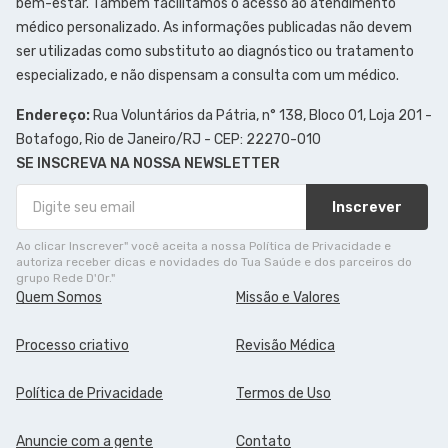
bem-estar. Também facilitamos o acesso ao atendimento
médico personalizado. As informações publicadas não devem
ser utilizadas como substituto ao diagnóstico ou tratamento
especializado, e não dispensam a consulta com um médico.
Endereço:
Rua Voluntários da Pátria, n° 138, Bloco 01, Loja 201 -
Botafogo, Rio de Janeiro/RJ - CEP: 22270-010
SE INSCREVA NA NOSSA NEWSLETTER
Inscrever
Ao clicar Inscrever" você aceita a nossa Política de Privacidade e
autoriza receber dicas e novidades do Tua Saúde e dos parceiros do
grupo Rede D'Or."
Quem Somos
Missão e Valores
Processo criativo
Revisão Médica
Política de Privacidade
Termos de Uso
Anuncie com a gente
Contato