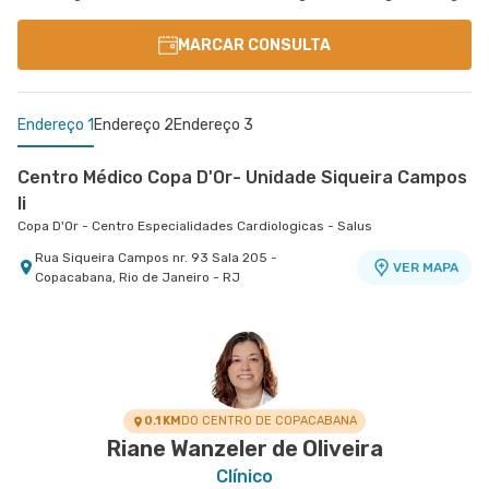
MARCAR CONSULTA
Endereço 1
Endereço 2
Endereço 3
Centro Médico Copa D'Or- Unidade Siqueira Campos
Ii
Copa D'Or - Centro Especialidades Cardiologicas - Salus
Rua Siqueira Campos nr. 93 Sala 205 -
VER MAPA
Copacabana, Rio de Janeiro - RJ
Centro Médico Glória D'Or- Unidade Glória
Centro Medico Quinta D'Or - Unidade Quinta Park
Hospital Glória D'Or
Hospital Quinta D'Or
Rua da Gloria nr. 122 5° Andar - Gloria, Rio de
Rua Almirante Baltazar nr. 333 5° Andar - Sao
VER MAPA
VER MAPA
Janeiro - RJ
Cristovao, Rio de Janeiro - RJ
0.1 KM
DO CENTRO DE COPACABANA
Riane Wanzeler de Oliveira
Clínico