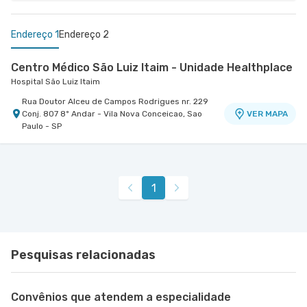
Endereço 1
Endereço 2
Centro Médico São Luiz Itaim - Unidade Healthplace
Hospital São Luiz Itaim
Rua Doutor Alceu de Campos Rodrigues nr. 229
Conj. 807 8º Andar - Vila Nova Conceicao, Sao
VER MAPA
Paulo - SP
Centro Médico Morumbi Ii
Hospital São Luiz Morumbi
Rua Engenheiro Oscar Americano nr. 1070 -
VER MAPA
1
Cidade Jardim, Sao Paulo - SP
Pesquisas relacionadas
Convênios que atendem a especialidade