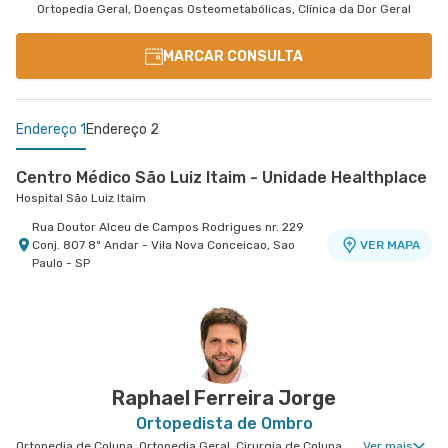
Ortopedia Geral, Doenças Osteometabólicas, Clínica da Dor Geral
MARCAR CONSULTA
Endereço 1
Endereço 2
Centro Médico São Luiz Itaim - Unidade Healthplace
Hospital São Luiz Itaim
Rua Doutor Alceu de Campos Rodrigues nr. 229
Conj. 807 8º Andar - Vila Nova Conceicao, Sao
VER MAPA
Paulo - SP
Centro Médico São Luiz Jabaquara - Unidade
Peróbas
Hospital São Luiz Jabaquara
Rua Das Perobas nr. 344 1º Subsolo - Jardim
VER MAPA
Oriental, Sao Paulo - SP
Raphael Ferreira Jorge
Ortopedista de Ombro
Ortopedia de Coluna, Ortopedia Geral, Cirurgia de Coluna, Clínica da Dor Geral, Ortopedia de Cotovelo, Cirurgia de Cotovelo, Cirurgia de Ombro
Ver mais