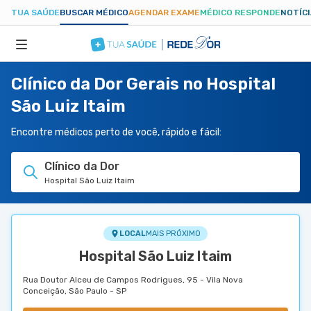
TUA SAÚDE
BUSCAR MÉDICO
AGENDAR EXAME
MÉDICO RESPONDE
NOTÍC
Clínico da Dor Gerais no Hospital
ESPECIALIDADES
São Luiz Itaim
HOSPITAIS
Encontre médicos perto de você, rápido e fácil:
Clínico da Dor
TUASAUDE.COM
Hospital São Luiz Itaim
LOCAL
MAIS PRÓXIMO
Hospital São Luiz Itaim
Rua Doutor Alceu de Campos Rodrigues, 95 - Vila Nova
Conceição, São Paulo - SP