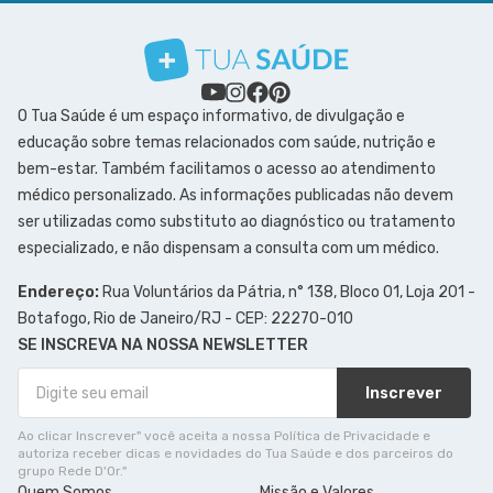
O Tua Saúde é um espaço informativo, de divulgação e
educação sobre temas relacionados com saúde, nutrição e
bem-estar. Também facilitamos o acesso ao atendimento
médico personalizado. As informações publicadas não devem
ser utilizadas como substituto ao diagnóstico ou tratamento
especializado, e não dispensam a consulta com um médico.
Endereço:
Rua Voluntários da Pátria, n° 138, Bloco 01, Loja 201 -
Botafogo, Rio de Janeiro/RJ - CEP: 22270-010
SE INSCREVA NA NOSSA NEWSLETTER
Inscrever
Ao clicar Inscrever" você aceita a nossa Política de Privacidade e
autoriza receber dicas e novidades do Tua Saúde e dos parceiros do
grupo Rede D'Or."
Quem Somos
Missão e Valores