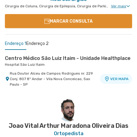
Cirurgia de Coluna, Cirurgia de Epilepsia, Cirurgia de Parkinson, Disturbios de Movimento, Neurocirurgia Oncológica, Clínica da Dor Geral, Neurocirurgia de Coluna, Neurocirurgia Pediátrica, Doenças da Hipófise
Ver mais
MARCAR CONSULTA
Endereço 1
Endereço 2
Centro Médico São Luiz Itaim - Unidade Healthplace
Hospital São Luiz Itaim
Rua Doutor Alceu de Campos Rodrigues nr. 229
Conj. 807 8º Andar - Vila Nova Conceicao, Sao
VER MAPA
Paulo - SP
Centro Médico São Luiz Campinas
Hospital e Maternidade São Luiz Campinas
Avenida Andrade Neves nr. 863 - Centro,
VER MAPA
Campinas - SP
Joao Vital Arthur Maradona Oliveira Dias
Ortopedista