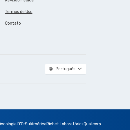
Revisão Médica
Termos de Uso
Contato
Português
Oncologia D’Or
SulAmérica
Richet Laboratórios
Qualicorp