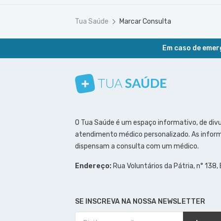
Tua Saúde
Marcar Consulta
Em caso de emerg
Conheça nosso canal
Siga a gente no Instagram
Siga a gente no Facebook
Siga a gente no Pinterest
O Tua Saúde é um espaço informativo, de div
atendimento médico personalizado. As inform
dispensam a consulta com um médico.
Endereço:
Rua Voluntários da Pátria, n° 138,
SE INSCREVA NA NOSSA NEWSLETTER