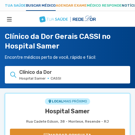
TUA SAÚDE
BUSCAR MÉDICO
AGENDAR EXAME
MÉDICO RESPONDE
NOTÍC
Clínico da Dor Gerais CASSI no
ESPECIALIDADES
Hospital Samer
HOSPITAIS
Encontre médicos perto de você, rápido e fácil:
Clínico da Dor
TUASAUDE.COM
Hospital Samer
CASSI
LOCAL
MAIS PRÓXIMO
Hospital Samer
Rua Cadete Edson, 38 - Montese, Resende - RJ