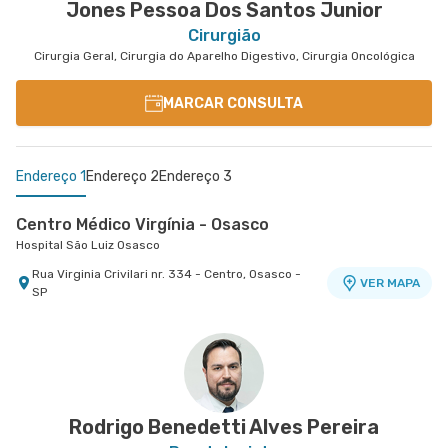
Jones Pessoa Dos Santos Junior
Cirurgião
Cirurgia Geral, Cirurgia do Aparelho Digestivo, Cirurgia Oncológica
MARCAR CONSULTA
Endereço 1
Endereço 2
Endereço 3
Centro Médico Virgínia - Osasco
Hospital São Luiz Osasco
Rua Virginia Crivilari nr. 334 - Centro, Osasco -
VER MAPA
SP
Centro Médico São Luiz Alphaville
Centro Médico São Luiz Morumbi - Unidade Oscar
Hospital São Luiz Alphaville
Americano
Hospital São Luiz Morumbi
Avenida Marcos Penteado de Ulhoa Rodrigues nr.
939 Edificio Jatobá - Torre Ii 1° Andar - Tambore,
VER MAPA
Rua Engenheiro Oscar Americano nr. 1010 -
VER MAPA
Barueri - SP
Morumbi, Sao Paulo - SP
Rodrigo Benedetti Alves Pereira