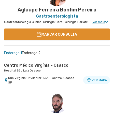
Barueri - SP
Aglaupe Ferreira Bonfim Pereira
Gastroenterologista
Gastroenterologia Clinica, Cirurgia Geral, Cirurgia Bariátrica, Cirurgia do Aparelho Digestivo, Doenças Inflamatórias Intestinais, Cirurgia Oncológica, Cirurgia Oncológica do Aparelho Digestivo
Ver mais
MARCAR CONSULTA
Endereço 1
Endereço 2
Centro Médico Virgínia - Osasco
Hospital São Luiz Osasco
Rua Virginia Crivilari nr. 334 - Centro, Osasco -
VER MAPA
SP
Centro Médico São Luiz Morumbi - Unidade Oscar
Americano
Hospital São Luiz Morumbi
Rua Engenheiro Oscar Americano nr. 1010 -
VER MAPA
Morumbi, Sao Paulo - SP