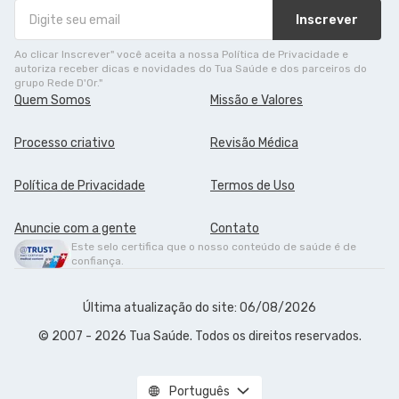
Inscrever
Ao clicar Inscrever" você aceita a nossa Política de Privacidade e
autoriza receber dicas e novidades do Tua Saúde e dos parceiros do
grupo Rede D'Or."
Quem Somos
Missão e Valores
Processo criativo
Revisão Médica
Política de Privacidade
Termos de Uso
Anuncie com a gente
Contato
Este selo certifica que o nosso conteúdo de saúde é de
confiança.
Última atualização do site: 06/08/2026
© 2007 - 2026 Tua Saúde. Todos os direitos reservados.
Português