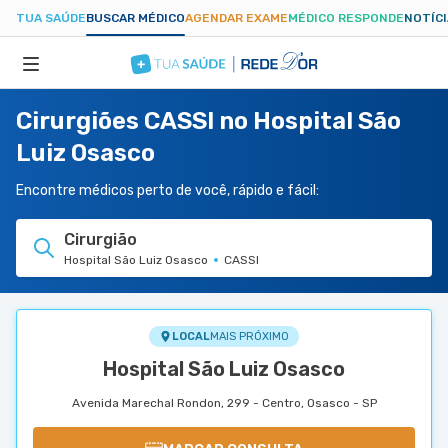
TUA SAÚDE
BUSCAR MÉDICO
AGENDAR EXAME
MÉDICO RESPONDE
NOTÍC
Cirurgiões CASSI no Hospital São
ESPECIALIDADES
Luiz Osasco
HOSPITAIS
Encontre médicos perto de você, rápido e fácil:
Cirurgião
TUASAUDE.COM
Hospital São Luiz Osasco
CASSI
LOCAL
MAIS PRÓXIMO
Hospital São Luiz Osasco
Avenida Marechal Rondon, 299 - Centro, Osasco - SP