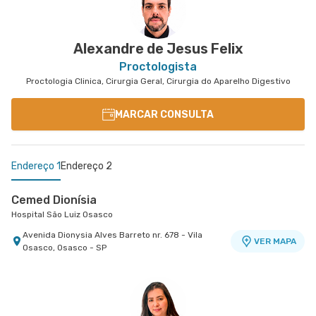
Alexandre de Jesus Felix
Proctologista
Proctologia Clinica, Cirurgia Geral, Cirurgia do Aparelho Digestivo
MARCAR CONSULTA
Endereço 1
Endereço 2
Cemed Dionísia
Hospital São Luiz Osasco
Avenida Dionysia Alves Barreto nr. 678 - Vila
VER MAPA
Osasco, Osasco - SP
Centro Médico São Luiz Alphaville
Hospital São Luiz Alphaville
Avenida Marcos Penteado de Ulhoa Rodrigues nr.
939 Edificio Jatobá - Torre Ii 1° Andar - Tambore,
VER MAPA