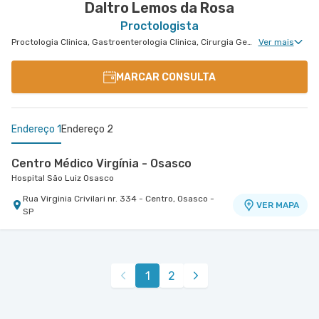
Daltro Lemos da Rosa
Proctologista
Proctologia Clinica, Gastroenterologia Clinica, Cirurgia Geral, Cirurgia Bariátrica, Cirurgia do Aparelho Digestivo, Cirurgia Oncologia do Peritônio, Doenças Inflamatórias Intestinais, Cirurgia de Fígado, Cirurgia Oncológica, Cirurgia Oncológica do Aparelho Digestivo
Ver mais
MARCAR CONSULTA
Endereço 1
Endereço 2
Centro Médico Virgínia - Osasco
Hospital São Luiz Osasco
Rua Virginia Crivilari nr. 334 - Centro, Osasco -
VER MAPA
SP
Centro Médico São Luiz Anália Franco - Unidade
Francisco Marengo
Hospital e Maternidade São Luiz Anália Franco
1
2
Rua Francisco Marengo nr. 955 Térreo e 11°
VER MAPA
Andar - Tatuape, Sao Paulo - SP