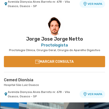
Avenida Dionysia Alves Barreto nr. 678 - Vila
VER MAPA
Osasco, Osasco - SP
Centro Medico Central Oeste - Unidade Corifeu de
Policlínica Taboão da Serra
Policlínica Taboão
Azevedo
Hospital Central Oeste (Alphamed)
Rua Cezario Dau nr. 156 - Jardim Maria Rosa,
VER MAPA
Taboao da Serra - SP
Avenida Corifeu de Azevedo Marques nr. 217 -
VER MAPA
Centro, Carapicuiba - SP
Jorge Jose Jorge Netto
Proctologista
Proctologia Clinica, Cirurgia Geral, Cirurgia do Aparelho Digestivo
MARCAR CONSULTA
Cemed Dionísia
Hospital São Luiz Osasco
Avenida Dionysia Alves Barreto nr. 678 - Vila
VER MAPA
Osasco, Osasco - SP