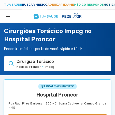
TUA SAÚDE
BUSCAR MÉDICO
AGENDAR EXAME
MÉDICO RESPONDE
NOTÍC
Cirurgiões Torácico Impcg no
ESPECIALIDADES
Hospital Proncor
HOSPITAIS
Encontre médicos perto de você, rápido e fácil:
Cirurgião Torácico
TUASAUDE.COM
Hospital Proncor
Impcg
LOCAL
MAIS PRÓXIMO
Hospital Proncor
Rua Raul Pires Barbosa, 1800 - Chácara Cachoeira, Campo Grande
- MS