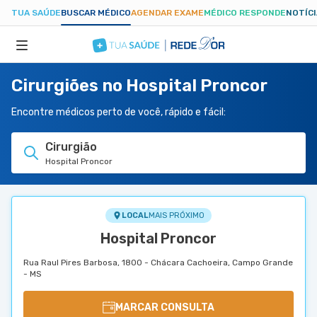
TUA SAÚDE
BUSCAR MÉDICO
AGENDAR EXAME
MÉDICO RESPONDE
NOTÍC
Cirurgiões no Hospital Proncor
ESPECIALIDADES
Encontre médicos perto de você, rápido e fácil:
HOSPITAIS
Cirurgião
Hospital Proncor
TUASAUDE.COM
LOCAL
MAIS PRÓXIMO
Hospital Proncor
Rua Raul Pires Barbosa, 1800 - Chácara Cachoeira, Campo Grande
- MS
MARCAR CONSULTA