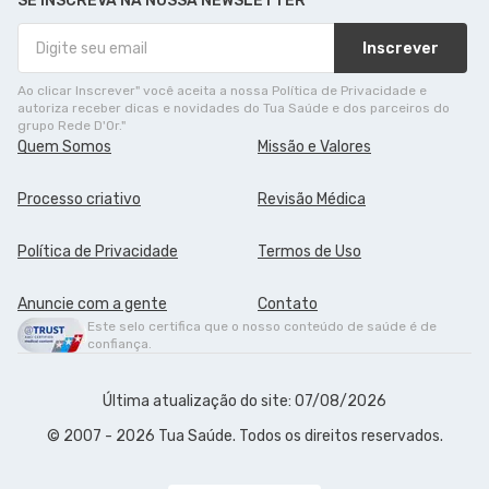
SE INSCREVA NA NOSSA NEWSLETTER
Inscrever
Ao clicar Inscrever" você aceita a nossa Política de Privacidade e
autoriza receber dicas e novidades do Tua Saúde e dos parceiros do
grupo Rede D'Or."
Quem Somos
Missão e Valores
Processo criativo
Revisão Médica
Política de Privacidade
Termos de Uso
Anuncie com a gente
Contato
Este selo certifica que o nosso conteúdo de saúde é de
confiança.
Última atualização do site: 07/08/2026
© 2007 - 2026 Tua Saúde. Todos os direitos reservados.