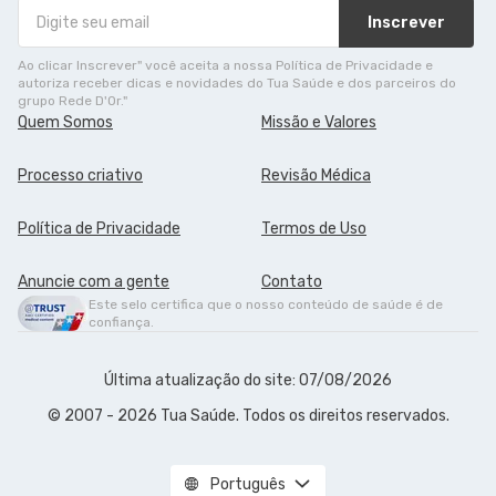
Inscrever
Ao clicar Inscrever" você aceita a nossa Política de Privacidade e
autoriza receber dicas e novidades do Tua Saúde e dos parceiros do
grupo Rede D'Or."
Quem Somos
Missão e Valores
Processo criativo
Revisão Médica
Política de Privacidade
Termos de Uso
Anuncie com a gente
Contato
Este selo certifica que o nosso conteúdo de saúde é de
confiança.
Última atualização do site: 07/08/2026
© 2007 - 2026 Tua Saúde. Todos os direitos reservados.
Português