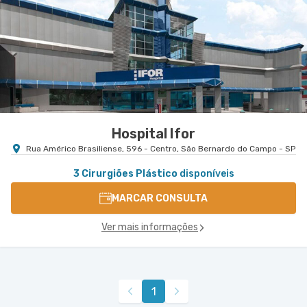
Americano
Hospital São Luiz Morumbi
Rua Engenheiro Oscar Americano nr. 1010 -
VER MAPA
Morumbi, Sao Paulo - SP
Hospital Ifor
Rua Américo Brasiliense, 596 - Centro, São Bernardo do Campo - SP
3 Cirurgiões Plástico
disponíveis
MARCAR CONSULTA
Ver mais informações
1