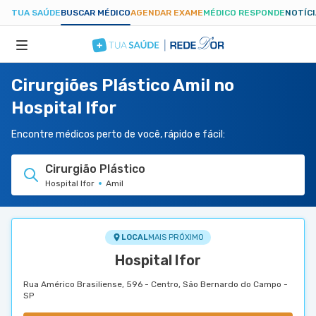
TUA SAÚDE
BUSCAR MÉDICO
AGENDAR EXAME
MÉDICO RESPONDE
NOTÍC
Cirurgiões Plástico Amil no
ESPECIALIDADES
Hospital Ifor
HOSPITAIS
Encontre médicos perto de você, rápido e fácil:
Cirurgião Plástico
TUASAUDE.COM
Hospital Ifor
Amil
LOCAL
MAIS PRÓXIMO
Hospital Ifor
Rua Américo Brasiliense, 596 - Centro, São Bernardo do Campo -
SP