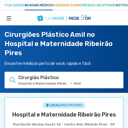
TUA SAÚDE
BUSCAR MÉDICO
AGENDAR EXAME
MÉDICO RESPONDE
NOTÍC
Cirurgiões Plástico Amil no
ESPECIALIDADES
Hospital e Maternidade Ribeirão
Pires
HOSPITAIS
Encontre médicos perto de você, rápido e fácil:
TUASAUDE.COM
Cirurgião Plástico
Hospital e Maternidade Ribeirão Pires
Amil
LOCAL
MAIS PRÓXIMO
Hospital e Maternidade Ribeirão Pires
Rua Doutor Nicolau Assef, 52 - Centro Alto, Ribeirão Pires - SP