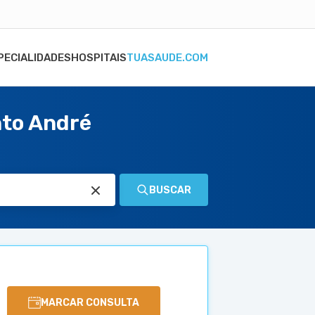
PECIALIDADES
HOSPITAIS
TUASAUDE.COM
nto André
BUSCAR
MARCAR CONSULTA