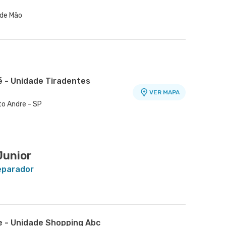
a de Mão
é - Unidade Tiradentes
VER MAPA
nto Andre - SP
Alfredo Maluf
VER MAPA
m Santo Antonio, Santo Andre - SP
Junior
Reparador
e - Unidade Shopping Abc