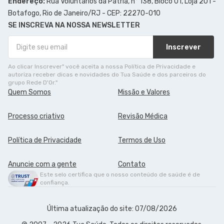
Endereço:
Rua Voluntários da Pátria, n° 138, Bloco 01, Loja 201 -
Botafogo, Rio de Janeiro/RJ - CEP: 22270-010
SE INSCREVA NA NOSSA NEWSLETTER
Inscrever
Ao clicar Inscrever" você aceita a nossa Política de Privacidade e
autoriza receber dicas e novidades do Tua Saúde e dos parceiros do
grupo Rede D'Or."
Quem Somos
Missão e Valores
Processo criativo
Revisão Médica
Política de Privacidade
Termos de Uso
Anuncie com a gente
Contato
Este selo certifica que o nosso conteúdo de saúde é de
confiança.
Última atualização do site: 07/08/2026