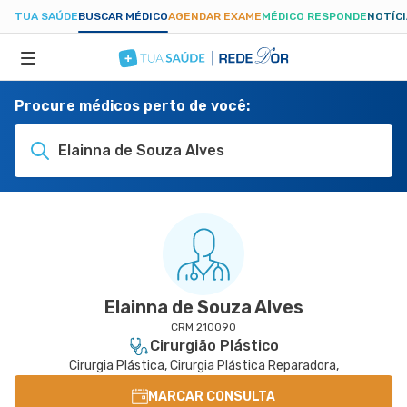
TUA SAÚDE
BUSCAR MÉDICO
AGENDAR EXAME
MÉDICO RESPONDE
NOTÍC
Procure médicos perto de você:
ESPECIALIDADES
Elainna de Souza Alves
HOSPITAIS
TUASAUDE.COM
Elainna de Souza Alves
CRM 210090
Cirurgião Plástico
Cirurgia Plástica, Cirurgia Plástica Reparadora,
MARCAR CONSULTA