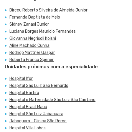
Dirceu Roberto Silveira de Almeida Junior
Fernanda Baptista de Melo
Sidney Zanasi Junior
Luciana Borges Mauricio Fernandes
Giovanna Negrisoli Koishi
Aline Machado Cunha
Rodrigo Mattner Gaspar
Roberta Franca Spener
Unidades próximas com a especialidade
Hospital Ifor
Hospital São Luiz São Bernardo
Hospital Bartira
Hospital e Maternidade São Luiz São Caetano
Hospital Brasil Mauá
Hospital São Luiz Jabaquara
Jabaquara - Clínica São Remo
Hospital Villa Lobos