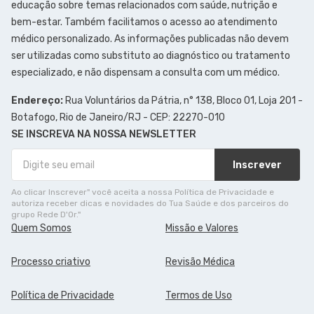
educação sobre temas relacionados com saúde, nutrição e
bem-estar. Também facilitamos o acesso ao atendimento
médico personalizado. As informações publicadas não devem
ser utilizadas como substituto ao diagnóstico ou tratamento
especializado, e não dispensam a consulta com um médico.
Endereço:
Rua Voluntários da Pátria, n° 138, Bloco 01, Loja 201 -
Botafogo, Rio de Janeiro/RJ - CEP: 22270-010
SE INSCREVA NA NOSSA NEWSLETTER
Inscrever
Ao clicar Inscrever" você aceita a nossa Política de Privacidade e
autoriza receber dicas e novidades do Tua Saúde e dos parceiros do
grupo Rede D'Or."
Quem Somos
Missão e Valores
Processo criativo
Revisão Médica
Política de Privacidade
Termos de Uso