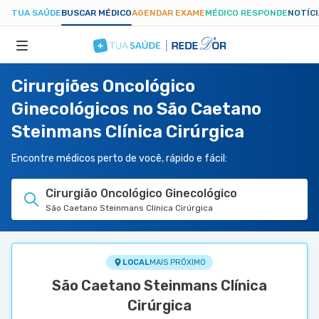
TUA SAÚDE
BUSCAR MÉDICO
AGENDAR EXAME
MÉDICO RESPONDE
NOTÍC
Cirurgiões Oncológico
ESPECIALIDADES
Ginecológicos no São Caetano
Steinmans Clínica Cirúrgica
HOSPITAIS
Encontre médicos perto de você, rápido e fácil:
TUASAUDE.COM
Cirurgião Oncológico Ginecológico
São Caetano Steinmans Clínica Cirúrgica
LOCAL
MAIS PRÓXIMO
São Caetano Steinmans Clínica
Cirúrgica