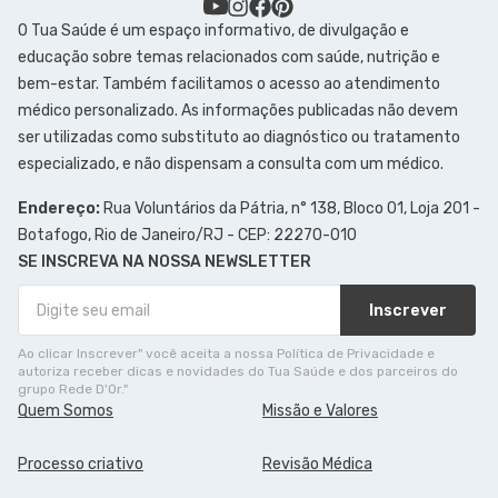
O Tua Saúde é um espaço informativo, de divulgação e
educação sobre temas relacionados com saúde, nutrição e
bem-estar. Também facilitamos o acesso ao atendimento
médico personalizado. As informações publicadas não devem
ser utilizadas como substituto ao diagnóstico ou tratamento
especializado, e não dispensam a consulta com um médico.
Endereço:
Rua Voluntários da Pátria, n° 138, Bloco 01, Loja 201 -
Botafogo, Rio de Janeiro/RJ - CEP: 22270-010
SE INSCREVA NA NOSSA NEWSLETTER
Inscrever
Ao clicar Inscrever" você aceita a nossa Política de Privacidade e
autoriza receber dicas e novidades do Tua Saúde e dos parceiros do
grupo Rede D'Or."
Quem Somos
Missão e Valores
Processo criativo
Revisão Médica