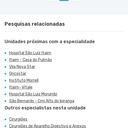
Caetano do Sul - SP
Sao Bernardo do Campo - SP
Pesquisas relacionadas
Unidades próximas com a especialidade
Hospital São Luiz Itaim
Itaim - Casa do Pulmão
Vila Nova Star
Oncostar
Instituto Morrell
Itaim- Vitale
Hospital São Luiz Morumbi
São Bernardo - Cmi Alto do Ipiranga
Outros especialistas nesta unidade
Cirurgiões
Cirurgiões de Aparelho Digestivo e Anexos