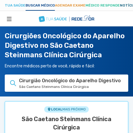
TUA SAÚDE
BUSCAR MÉDICO
AGENDAR EXAME
MÉDICO RESPONDE
NOTÍC
Cirurgiões Oncológico do Aparelho
ESPECIALIDADES
Digestivo no São Caetano
Steinmans Clínica Cirúrgica
HOSPITAIS
Encontre médicos perto de você, rápido e fácil:
TUASAUDE.COM
Cirurgião Oncológico do Aparelho Digestivo
São Caetano Steinmans Clínica Cirúrgica
LOCAL
MAIS PRÓXIMO
São Caetano Steinmans Clínica
Cirúrgica