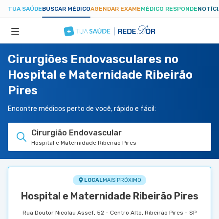
TUA SAÚDE
BUSCAR MÉDICO
AGENDAR EXAME
MÉDICO RESPONDE
NOTÍC
Cirurgiões Endovasculares no
ESPECIALIDADES
Hospital e Maternidade Ribeirão
Pires
HOSPITAIS
Encontre médicos perto de você, rápido e fácil:
TUASAUDE.COM
Cirurgião Endovascular
Hospital e Maternidade Ribeirão Pires
LOCAL
MAIS PRÓXIMO
Hospital e Maternidade Ribeirão Pires
Rua Doutor Nicolau Assef, 52 - Centro Alto, Ribeirão Pires - SP