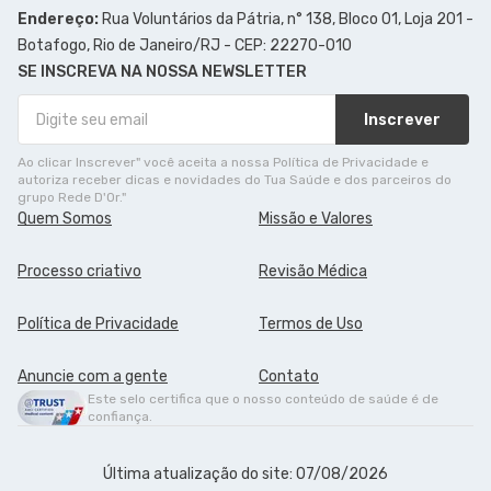
Endereço:
Rua Voluntários da Pátria, n° 138, Bloco 01, Loja 201 -
Botafogo, Rio de Janeiro/RJ - CEP: 22270-010
SE INSCREVA NA NOSSA NEWSLETTER
Inscrever
Ao clicar Inscrever" você aceita a nossa Política de Privacidade e
autoriza receber dicas e novidades do Tua Saúde e dos parceiros do
grupo Rede D'Or."
Quem Somos
Missão e Valores
Processo criativo
Revisão Médica
Política de Privacidade
Termos de Uso
Anuncie com a gente
Contato
Este selo certifica que o nosso conteúdo de saúde é de
confiança.
Última atualização do site: 07/08/2026