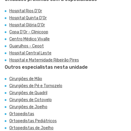
Hospital Rios D'Or
Hospital Quinta D'Or
Hospital Glória D'Or
Copa D'Or - Clinicoop
Centro Médico Vivalle
Guarulhos - Ceoot
Hospital Central Leste
Hospital e Maternidade Ribeirão Pires
Outros especialistas nesta unidade
Cirurgiões de Mão
Cirurgiões de Pé e Tornozelo
Cirurgiões de Quadril
Cirurgiões de Cotovelo
Cirurgiões de Joelho
Ortopedistas
Ortopedistas Pediátricos
Ortopedistas de Joelho