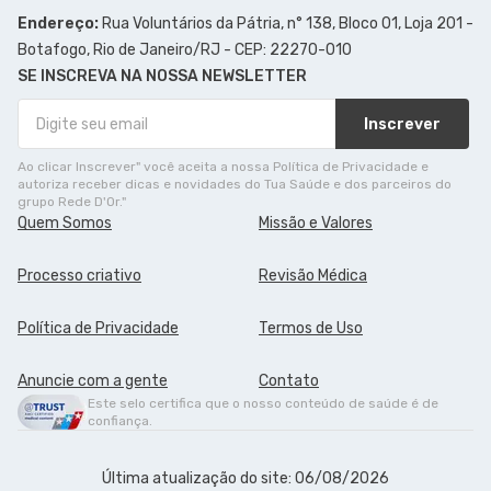
Endereço:
Rua Voluntários da Pátria, n° 138, Bloco 01, Loja 201 -
Botafogo, Rio de Janeiro/RJ - CEP: 22270-010
SE INSCREVA NA NOSSA NEWSLETTER
Inscrever
Ao clicar Inscrever" você aceita a nossa Política de Privacidade e
autoriza receber dicas e novidades do Tua Saúde e dos parceiros do
grupo Rede D'Or."
Quem Somos
Missão e Valores
Processo criativo
Revisão Médica
Política de Privacidade
Termos de Uso
Anuncie com a gente
Contato
Este selo certifica que o nosso conteúdo de saúde é de
confiança.
Última atualização do site: 06/08/2026