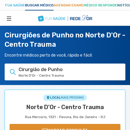
TUA SAÚDE
BUSCAR MÉDICO
AGENDAR EXAME
MÉDICO RESPONDE
NOTÍC
Cirurgiões de Punho no Norte D'Or -
ESPECIALIDADES
Centro Trauma
HOSPITAIS
Encontre médicos perto de você, rápido e fácil:
Cirurgião de Punho
TUASAUDE.COM
Norte D'Or - Centro Trauma
LOCAL
MAIS PRÓXIMO
Norte D'Or - Centro Trauma
Rua Mercúrio, 1321 - Pavuna, Rio de Janeiro - RJ