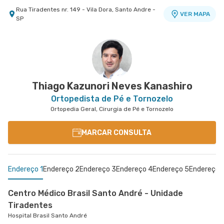
Rua Tiradentes nr. 149 - Vila Dora, Santo Andre -
VER MAPA
SP
Centro Médico Bartira - Unidade Alfredo Maluf
Centro Médico Brasil Mauá - Unidade Santos
Centro Médico Ribeirão Pires - Unidade Major
Hospital Bartira
Dumont
Cardim
Hospital Brasil Mauá
Hospital e Maternidade Ribeirão Pires
Avenida Alfredo Maluf nr. 451 - Jardim Santo
VER MAPA
Antonio, Santo Andre - SP
Rua Santos Dumont nr. 139 - Vila Bocaina, Maua -
Rua Major Cardim nr. 461 - Suissa, Ribeirao Pires
VER MAPA
VER MAPA
SP
- SP
Thiago Kazunori Neves Kanashiro
Ortopedista de Pé e Tornozelo
Ortopedia Geral, Cirurgia de Pé e Tornozelo
MARCAR CONSULTA
Endereço 1
Endereço 2
Endereço 3
Endereço 4
Endereço 5
Endereço 
Centro Médico Brasil Santo André - Unidade
Tiradentes
Hospital Brasil Santo André