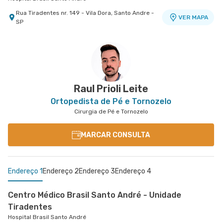
Rua Tiradentes nr. 149 - Vila Dora, Santo Andre -
VER MAPA
SP
Centro Médico São Luiz São Caetano - Unidade
Walter Figueira
Hospital e Maternidade São Luiz São Caetano
Rua Walter Figueira nr. S/N 9° Andar - Ceramica,
VER MAPA
Sao Caetano do Sul - SP
Raul Prioli Leite
Ortopedista de Pé e Tornozelo
Cirurgia de Pé e Tornozelo
MARCAR CONSULTA
Endereço 1
Endereço 2
Endereço 3
Endereço 4
Centro Médico Brasil Santo André - Unidade
Tiradentes
Hospital Brasil Santo André