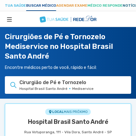
TUA SAÚDE
BUSCAR MÉDICO
AGENDAR EXAME
MÉDICO RESPONDE
NOTÍC
Cirurgiões de Pé e Tornozelo
ESPECIALIDADES
Mediservice no Hospital Brasil
Santo André
HOSPITAIS
Encontre médicos perto de você, rápido e fácil:
TUASAUDE.COM
Cirurgião de Pé e Tornozelo
Hospital Brasil Santo André
Mediservice
LOCAL
MAIS PRÓXIMO
Hospital Brasil Santo André
Rua Votuporanga, 111 - Vila Dora, Santo André - SP