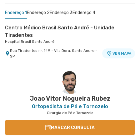
Endereço 1
Endereço 2
Endereço 3
Endereço 4
Centro Médico Brasil Santo André - Unidade
Tiradentes
Hospital Brasil Santo André
Rua Tiradentes nr. 149 - Vila Dora, Santo Andre -
VER MAPA
SP
Centro Médico São Bernardo - Unidade Álvaro
Centro Médico Villa Lobos - Unidade Fernando
Centro Médico Guarulhos Ii Unidade Tiradentes
Hospital São Luiz Guarulhos
Guimarães
Falcão
Hospital São Luiz São Bernardo
Hospital Villa Lobos
Avenida Tiradentes nr. 1803 Centro Medico 10°
VER MAPA
Andar - Jardim Guarulhos, Guarulhos - SP
Avenida Alvaro Guimaraes nr. 3033 - Assuncao,
Rua Fernando Falcao nr. 1222 - Mooca, Sao Paulo
VER MAPA
VER MAPA
Sao Bernardo do Campo - SP
- SP
Joao Vitor Nogueira Rubez
Ortopedista de Pé e Tornozelo
Cirurgia de Pé e Tornozelo
MARCAR CONSULTA