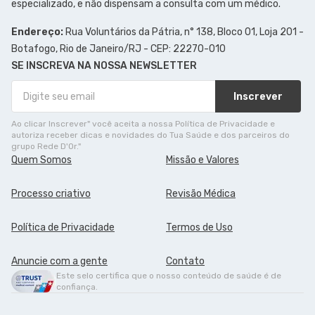
especializado, e não dispensam a consulta com um médico.
Endereço:
Rua Voluntários da Pátria, n° 138, Bloco 01, Loja 201 -
Botafogo, Rio de Janeiro/RJ - CEP: 22270-010
SE INSCREVA NA NOSSA NEWSLETTER
Inscrever
Ao clicar Inscrever" você aceita a nossa Política de Privacidade e
autoriza receber dicas e novidades do Tua Saúde e dos parceiros do
grupo Rede D'Or."
Quem Somos
Missão e Valores
Processo criativo
Revisão Médica
Política de Privacidade
Termos de Uso
Anuncie com a gente
Contato
Este selo certifica que o nosso conteúdo de saúde é de
confiança.