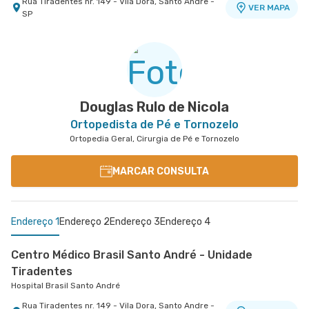
Rua Tiradentes nr. 149 - Vila Dora, Santo Andre -
VER MAPA
SP
Centro Médico Villa Lobos - Unidade Fernando
Centro Médico Guarulhos Ii Unidade Tiradentes
Hospital São Luiz Guarulhos
Falcão
Hospital Villa Lobos
Avenida Tiradentes nr. 1803 Centro Medico 10°
VER MAPA
Andar - Jardim Guarulhos, Guarulhos - SP
Rua Fernando Falcao nr. 1222 - Mooca, Sao Paulo
VER MAPA
- SP
Douglas Rulo de Nicola
Ortopedista de Pé e Tornozelo
Ortopedia Geral, Cirurgia de Pé e Tornozelo
MARCAR CONSULTA
Endereço 1
Endereço 2
Endereço 3
Endereço 4
Centro Médico Brasil Santo André - Unidade
Tiradentes
Hospital Brasil Santo André
Rua Tiradentes nr. 149 - Vila Dora, Santo Andre -