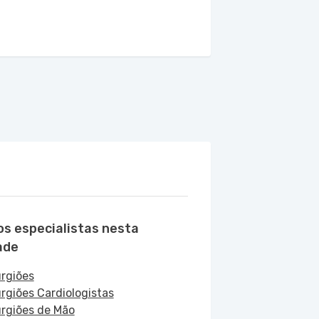
os especialistas nesta
ade
urgiões
urgiões Cardiologistas
urgiões de Mão