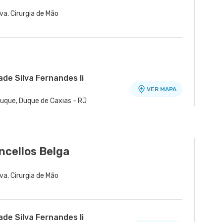
va, Cirurgia de Mão
ade Silva Fernandes Ii
VER MAPA
Duque, Duque de Caxias - RJ
de Madureira
VER MAPA
 - Madureira, Rio de Janeiro - RJ
cellos Belga
va, Cirurgia de Mão
ade Silva Fernandes Ii