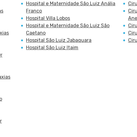
Hospital e Maternidade São Luiz Anália
Cir
as
Franco
Cir
Hospital Villa Lobos
Ane
Hospital e Maternidade São Luiz São
Cir
xias
Caetano
Cir
Hospital São Luiz Jabaquara
Cir
Hospital São Luiz Itaim
Or
axias
o
r