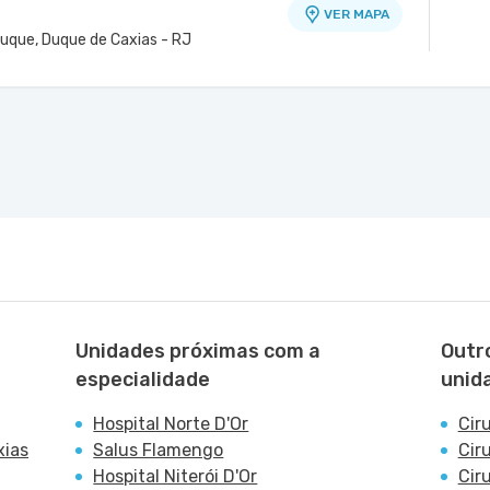
VER MAPA
Duque, Duque de Caxias - RJ
Unidades próximas com a
Outr
especialidade
unid
Hospital Norte D'Or
Cir
xias
Salus Flamengo
Cir
Hospital Niterói D'Or
Cir