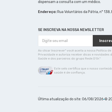
dispensam a consulta com um médico.
Endereço:
Rua Voluntários da Pátria, n° 138,
SE INSCREVA NA NOSSA NEWSLETTER
Inscre
Ao clicar Inscrever" você aceita a nossa Política de
Privacidade e autoriza receber dicas e novidades 
Saúde e dos parceiros do grupo Rede D'Or."
Este selo certifica que o nosso conteúd
saúde é de confiança.
Última atualização do site: 06/08/2026
© 20