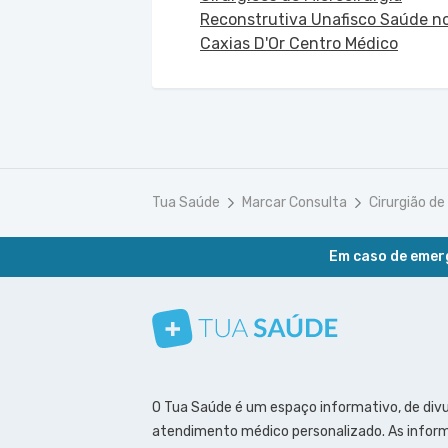
Reconstrutiva Unafisco Saúde n
Caxias D'Or Centro Médico
Tua Saúde
Marcar Consulta
Cirurgião de
Em caso de emerg
Conheça nosso canal
Siga a gente no Instagram
Siga a gente no Facebook
Siga a gente no Pinterest
O Tua Saúde é um espaço informativo, de div
atendimento médico personalizado. As inform