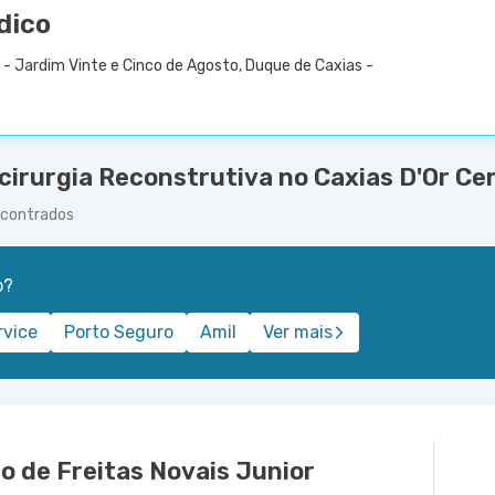
dico
 - Jardim Vinte e Cinco de Agosto, Duque de Caxias -
cirurgia Reconstrutiva no Caxias D'Or Ce
encontrados
o?
rvice
Porto Seguro
Amil
Ver mais
o de Freitas Novais Junior