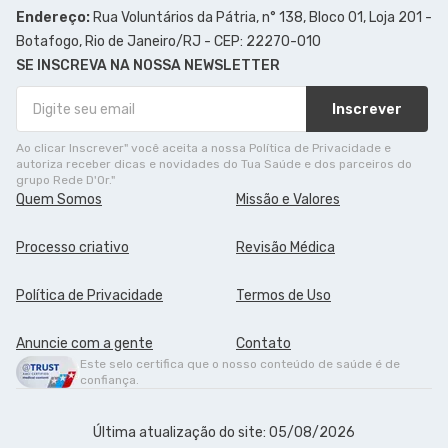
Endereço:
Rua Voluntários da Pátria, n° 138, Bloco 01, Loja 201 -
Botafogo, Rio de Janeiro/RJ - CEP: 22270-010
SE INSCREVA NA NOSSA NEWSLETTER
Inscrever
Ao clicar Inscrever" você aceita a nossa Política de Privacidade e
autoriza receber dicas e novidades do Tua Saúde e dos parceiros do
grupo Rede D'Or."
Quem Somos
Missão e Valores
Processo criativo
Revisão Médica
Política de Privacidade
Termos de Uso
Anuncie com a gente
Contato
Este selo certifica que o nosso conteúdo de saúde é de
confiança.
Última atualização do site: 05/08/2026