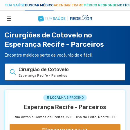
TUA SAÚDE
BUSCAR MÉDICO
AGENDAR EXAME
MÉDICO RESPONDE
NOTÍC
Cirurgiões de Cotovelo no
ESPECIALIDADES
Esperança Recife - Parceiros
HOSPITAIS
Encontre médicos perto de você, rápido e fácil:
Cirurgião de Cotovelo
TUASAUDE.COM
Esperança Recife - Parceiros
LOCAL
MAIS PRÓXIMO
Esperança Recife - Parceiros
Rua Antônio Gomes de Freitas, 265 - Ilha do Leite, Recife - PE